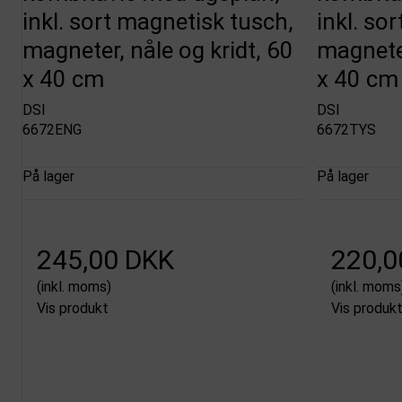
inkl. sort magnetisk tusch,
inkl. so
magneter, nåle og kridt, 60
magneter
x 40 cm
x 40 cm
DSI
DSI
6672ENG
6672TYS
På lager
På lager
245,00 DKK
220,0
(inkl. moms)
(inkl. moms
Vis produkt
Vis produk