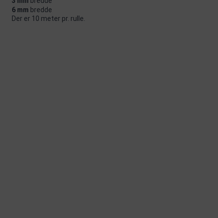
3 mm
bredde
6 mm
bredde
Der er 10 meter pr. rulle.