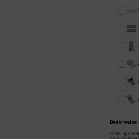
T
Beskrivelse
Inddelingstape 
brug, når infor