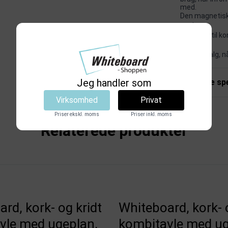
med.
Den magnetiske
opslag.
Velegnet til k
overblik.
Et godt valg, 
Jeg handler som
Tekniske spe
Virksomhed
Privat
Priser ekskl. moms
Priser inkl. moms
Relaterede produkter
rd, kork- og kridt
Whiteboard, kork- 
vle med ugeplan,
kombitavle med ug