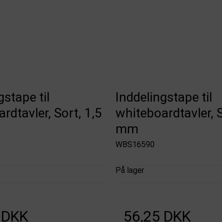
gstape til
Inddelingstape til
rdtavler, Sort, 1,5
whiteboardtavler, S
mm
WBS16590
På lager
 DKK
56,25 DKK