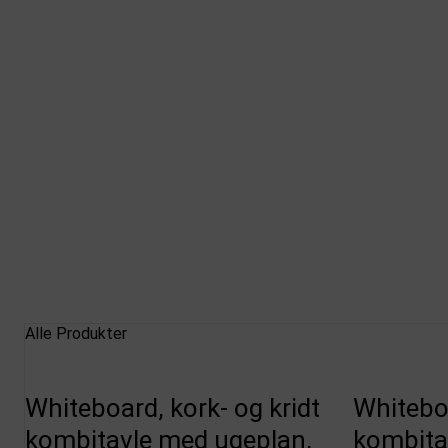
Alle Produkter
Whiteboard, kork- og kridt
Whiteboa
kombitavle med ugeplan,
kombita