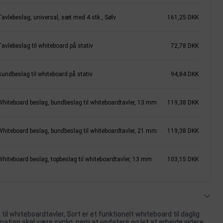
Tavlebeslag, universal, sæt med 4 stk., Sølv
161,25 DKK
avlebeslag til whiteboard på stativ
72,78 DKK
Bundbeslag til whiteboard på stativ
94,84 DKK
Whiteboard beslag, bundbeslag til whiteboardtavler, 13 mm
119,38 DKK
Whiteboard beslag, bundbeslag til whiteboardtavler, 21 mm
119,38 DKK
Whiteboard beslag, topbeslag til whiteboardtavler, 13 mm
103,15 DKK
til whiteboardtavler, Sort er et funktionelt whiteboard til daglig
mation skal være synlig, nem at opdatere og let at arbejde videre