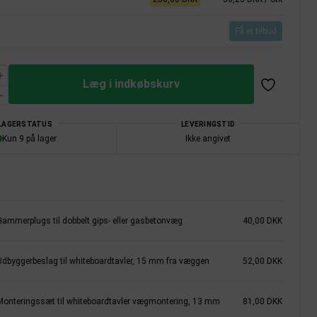
Få et tilbud
Læg i indkøbskurv
LAGERSTATUS
LEVERINGSTID
Kun 9 på lager
Ikke angivet
Hammerplugs til dobbelt gips- eller gasbetonvæg
40,00 DKK
Udbyggerbeslag til whiteboardtavler, 15 mm fra væggen
52,00 DKK
Monteringssæt til whiteboardtavler vægmontering, 13 mm
81,00 DKK