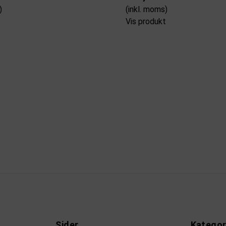
)
(inkl. moms)
t
Vis produkt
Sider
Kategor