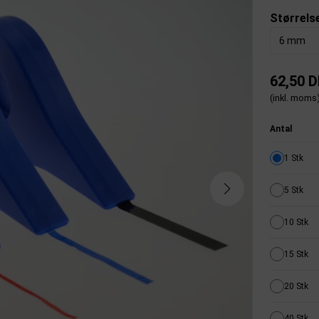
Størrels
6 mm
62,50 
(inkl. moms
Antal
1 Stk
5 Stk
10 Stk
15 Stk
20 Stk
40 Stk