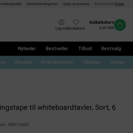
rivatlivspolitik
Handelsbetingelser
Salg og levering
Virksomhed
/
Privat
Indkøbskurv
0,00 DKK
Log ind
Ønskeliste
Nyheder
Bestseller
Tilbud
Restsalg
ers
Akustik
Præsentation
Tilbehør
Serier
ommer og magnetrammer
oard med låger og lås
usser til glastavler
Whiteboard uden ramme
Monterings materialer
Tusser til whiteboard
Whiteboard print
ingstape til whiteboardtavler, Sort, 6
nr.:
WBS16600