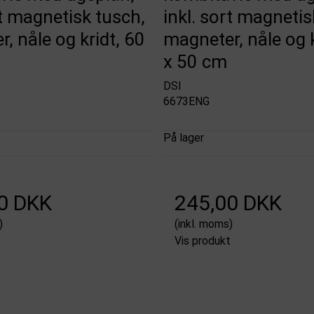
rt magnetisk tusch,
inkl. sort magnetis
, nåle og kridt, 60
magneter, nåle og k
x 50 cm
DSI
6673ENG
På lager
0 DKK
245,00 DKK
)
(inkl. moms)
t
Vis produkt