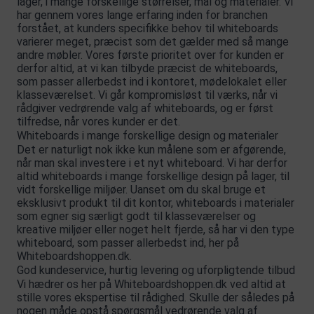
lager, i mange forskellige størrelser, mål og materialer. Vi
har gennem vores lange erfaring inden for branchen
forstået, at kunders specifikke behov til whiteboards
varierer meget, præcist som det gælder med så mange
andre møbler. Vores første prioritet over for kunden er
derfor altid, at vi kan tilbyde præcist de whiteboards,
som passer allerbedst ind i kontoret, mødelokalet eller
klasseværelset. Vi går kompromisløst til værks, når vi
rådgiver vedrørende valg af whiteboards, og er først
tilfredse, når vores kunder er det.
Whiteboards i mange forskellige design og materialer
Det er naturligt nok ikke kun målene som er afgørende,
når man skal investere i et nyt whiteboard. Vi har derfor
altid whiteboards i mange forskellige design på lager, til
vidt forskellige miljøer. Uanset om du skal bruge et
eksklusivt produkt til dit kontor, whiteboards i materialer
som egner sig særligt godt til klasseværelser og
kreative miljøer eller noget helt fjerde, så har vi den type
whiteboard, som passer allerbedst ind, her på
Whiteboardshoppen.dk.
God kundeservice, hurtig levering og uforpligtende tilbud
Vi hædrer os her på Whiteboardshoppen.dk ved altid at
stille vores ekspertise til rådighed. Skulle der således på
nogen måde opstå spørgsmål vedrørende valg af