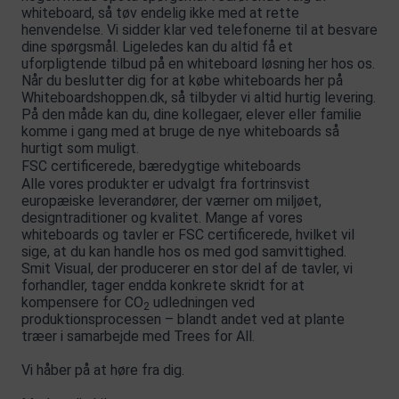
whiteboard, så tøv endelig ikke med at rette
henvendelse. Vi sidder klar ved telefonerne til at besvare
dine spørgsmål. Ligeledes kan du altid få et
uforpligtende tilbud på en whiteboard løsning her hos os.
Når du beslutter dig for at købe whiteboards her på
Whiteboardshoppen.dk, så tilbyder vi altid hurtig levering.
På den måde kan du, dine kollegaer, elever eller familie
komme i gang med at bruge de nye whiteboards så
hurtigt som muligt.
FSC certificerede, bæredygtige whiteboards
Alle vores produkter er udvalgt fra fortrinsvist
europæiske leverandører, der værner om miljøet,
designtraditioner og kvalitet. Mange af vores
whiteboards og tavler er FSC certificerede, hvilket vil
sige, at du kan handle hos os med god samvittighed.
Smit Visual, der producerer en stor del af de tavler, vi
forhandler, tager endda konkrete skridt for at
kompensere for CO
udledningen ved
2
produktionsprocessen – blandt andet ved at plante
træer i samarbejde med Trees for All.
Vi håber på at høre fra dig.