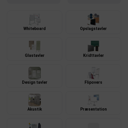
Whiteboard
Opslagstavler
Whiteboard på
Planlægningstavle
tilbud
Se udvalg
Se de mange tilbud
Glastavler
Kridttavler
Design tavler
Flipovers
Akustik
Præsentation