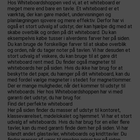
Hos Whiteboardshoppen ved vi, at et whiteboard er
meget mere end bare en tavle. Et whiteboard er et
værktøj, der kan gøre mødet, undervisningen og
planlægningen sjovere og mere effektiv. Derfor har vi
også et stort udvalg af udstyr, der kan hjælpe dig med at
skabe overblik og orden på dit whiteboard. Du kan
eksempelvis købe tusser i alverdens farver her på siden.
Du kan bruge de forskellige farver til at skabe overblik
og orden, når du tager noter på tavlen. Vi har desuden et
stort udvalg af viskere, du kan bruge til at gøre dit
whiteboard rent med. Du finder også magneter til
whiteboards her på siden. Hvis du ikke har brug for at
beskytte det papir, du hænger på dit whiteboard, kan du
med fordel vælge magneter i stedet for magnetlommer.
Der er mange muligheder, når det kommer til udstyr til
whiteboards. Her hos Whiteboardshoppen har vi med
garanti det udstyr, du har brug for.
Find det perfekte whiteboard
Her på siden finder du masser af udstyr til kontoret,
klasseværelset, mødelokalet og hjemmet. Vi har et stort
udvalg af whiteboards. Hvis du har brug for en eller flere
tavler, kan du med garanti finde dem her på siden. Vi har
blandt andet glastavler, whiteboards og kridttavler. Du
finder masser af varer til rimelige priser her på siden.