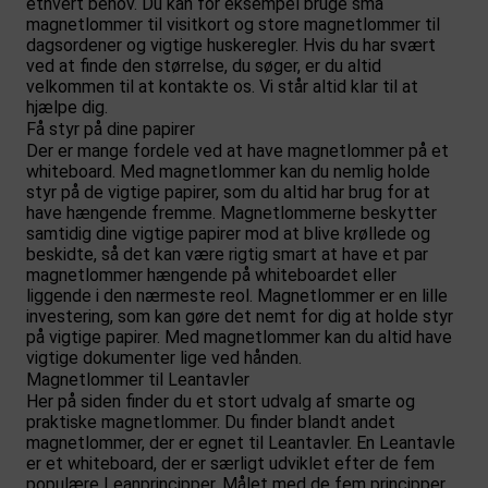
ethvert behov. Du kan for eksempel bruge små
magnetlommer til visitkort og store magnetlommer til
dagsordener og vigtige huskeregler. Hvis du har svært
ved at finde den størrelse, du søger, er du altid
velkommen til at kontakte os. Vi står altid klar til at
hjælpe dig.
Få styr på dine papirer
Der er mange fordele ved at have magnetlommer på et
whiteboard. Med magnetlommer kan du nemlig holde
styr på de vigtige papirer, som du altid har brug for at
have hængende fremme. Magnetlommerne beskytter
samtidig dine vigtige papirer mod at blive krøllede og
beskidte, så det kan være rigtig smart at have et par
magnetlommer hængende på whiteboardet eller
liggende i den nærmeste reol. Magnetlommer er en lille
investering, som kan gøre det nemt for dig at holde styr
på vigtige papirer. Med magnetlommer kan du altid have
vigtige dokumenter lige ved hånden.
Magnetlommer til Leantavler
Her på siden finder du et stort udvalg af smarte og
praktiske magnetlommer. Du finder blandt andet
magnetlommer, der er egnet til Leantavler. En Leantavle
er et whiteboard, der er særligt udviklet efter de fem
populære Leanprincipper. Målet med de fem principper