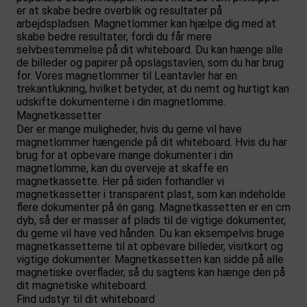
er at skabe bedre overblik og resultater på
arbejdspladsen. Magnetlommer kan hjælpe dig med at
skabe bedre resultater, fordi du får mere
selvbestemmelse på dit whiteboard. Du kan hænge alle
de billeder og papirer på opslagstavlen, som du har brug
for. Vores magnetlommer til Leantavler har en
trekantlukning, hvilket betyder, at du nemt og hurtigt kan
udskifte dokumenterne i din magnetlomme.
Magnetkassetter
Der er mange muligheder, hvis du gerne vil have
magnetlommer hængende på dit whiteboard. Hvis du har
brug for at opbevare mange dokumenter i din
magnetlomme, kan du overveje at skaffe en
magnetkassette. Her på siden forhandler vi
magnetkassetter i transparent plast, som kan indeholde
flere dokumenter på én gang. Magnetkassetten er en cm
dyb, så der er masser af plads til de vigtige dokumenter,
du gerne vil have ved hånden. Du kan eksempelvis bruge
magnetkassetterne til at opbevare billeder, visitkort og
vigtige dokumenter. Magnetkassetten kan sidde på alle
magnetiske overflader, så du sagtens kan hænge den på
dit magnetiske whiteboard.
Find udstyr til dit whiteboard