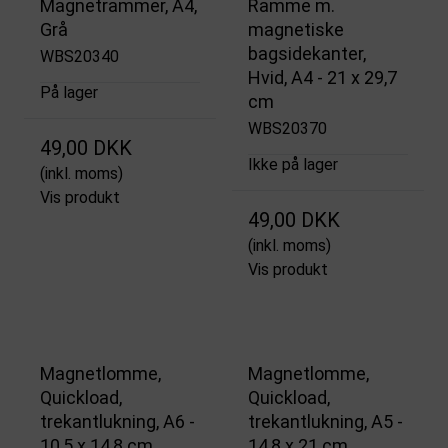
Magnetrammer, A4,
Ramme m.
Grå
magnetiske
bagsidekanter,
WBS20340
Hvid, A4 - 21 x 29,7
På lager
cm
WBS20370
49,00 DKK
Ikke på lager
(inkl. moms)
Vis produkt
49,00 DKK
(inkl. moms)
Vis produkt
Magnetlomme,
Magnetlomme,
Quickload,
Quickload,
trekantlukning, A6 -
trekantlukning, A5 -
10,5 x 14,8 cm
14,8 x 21 cm