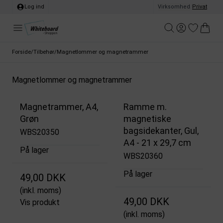
Log ind
Virksomhed
/
Privat
Forside
/
Tilbehør
/
Magnetlommer og magnetrammer
Magnetlommer og magnetrammer
Magnetrammer, A4,
Ramme m.
Grøn
magnetiske
bagsidekanter, Gul,
WBS20350
A4 - 21 x 29,7 cm
På lager
WBS20360
På lager
49,00 DKK
(inkl. moms)
49,00 DKK
Vis produkt
(inkl. moms)