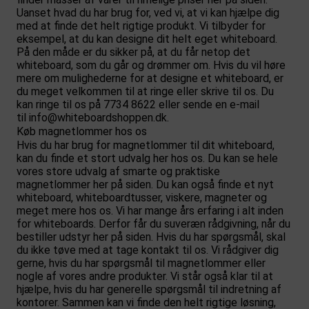
Uanset hvad du har brug for, ved vi, at vi kan hjælpe dig
med at finde det helt rigtige produkt. Vi tilbyder for
eksempel, at du kan designe dit helt eget whiteboard.
På den måde er du sikker på, at du får netop det
whiteboard, som du går og drømmer om. Hvis du vil høre
mere om mulighederne for at designe et whiteboard, er
du meget velkommen til at ringe eller skrive til os. Du
kan ringe til os på 7734 8622 eller sende en e-mail
til
info@whiteboardshoppen.dk
.
Køb magnetlommer hos os
Hvis du har brug for magnetlommer til dit whiteboard,
kan du finde et stort udvalg her hos os. Du kan se hele
vores store udvalg af smarte og praktiske
magnetlommer her på siden. Du kan også finde et nyt
whiteboard, whiteboardtusser, viskere, magneter og
meget mere hos os. Vi har mange års erfaring i alt inden
for whiteboards. Derfor får du suveræn rådgivning, når du
bestiller udstyr her på siden. Hvis du har spørgsmål, skal
du ikke tøve med at tage kontakt til os. Vi rådgiver dig
gerne, hvis du har spørgsmål til magnetlommer eller
nogle af vores andre produkter. Vi står også klar til at
hjælpe, hvis du har generelle spørgsmål til indretning af
kontorer. Sammen kan vi finde den helt rigtige løsning,