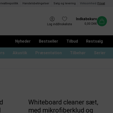
rivatlivspolitik
Handelsbetingelser
Salg og levering
Virksomhed
/
Privat
Indkøbskurv
0,00 DKK
Log ind
Ønskeliste
Nyheder
Bestseller
Tilbud
Restsalg
ers
Akustik
Præsentation
Tilbehør
Serier
ommer og magnetrammer
oard med låger og lås
usser til glastavler
Whiteboard uden ramme
Monterings materialer
Tusser til whiteboard
Whiteboard print
d
Whiteboard cleaner sæt,
l
med mikrofiberklud og