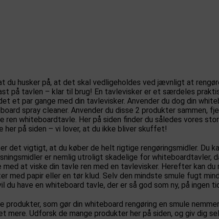
 at du husker på, at det skal vedligeholdes ved jævnligt at rengø
 på tavlen – klar til brug! En tavlevisker er et særdeles praktis
r det et par gange med din tavlevisker. Anvender du dog din whit
board spray cleaner. Anvender du disse 2 produkter sammen, fjer
 ren whiteboardtavle. Her på siden finder du således vores store 
her på siden – vi lover, at du ikke bliver skuffet!
r det vigtigt, at du køber de helt rigtige rengøringsmidler. Du 
øsningsmidler er nemlig utroligt skadelige for whiteboardtavler, 
e med at viske din tavle ren med en tavlevisker. Herefter kan du
er med papir eller en tør klud. Selv den mindste smule fugt min
 vil du have en whiteboard tavle, der er så god som ny, på ingen ti
 produkter, som gør din whiteboard rengøring en smule nemmere.
 mere. Udforsk de mange produkter her på siden, og giv dig selv 