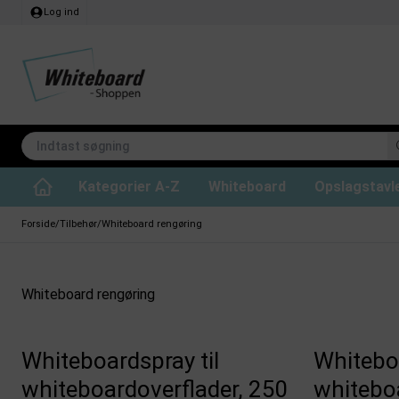
Log ind
Kategorier A-Z
Whiteboard
Opslagstavl
Lydabsorberende loftpaneler
Whiteboard til projektion
CHAT BOARD glastavler
Whiteboard rengøring
Whiteboard Standard
Kridttavle tilbehør
Filt opslagstavler
Lydabsorberende rumdel
Whiteboard ski
Whiteboard Prof
Magneter til whit
Kork opsl
Glastavler på hjul
Forside
/
Tilbehør
/
Whiteboard rengøring
Whiteboard rengøring
Whiteboardspray til
Whiteboa
whiteboardoverflader, 250
whiteboa