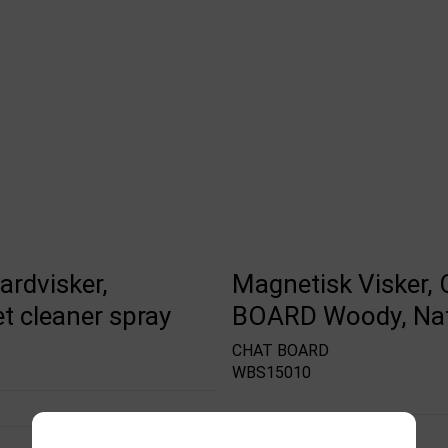
rdvisker,
Magnetisk Visker,
et cleaner spray
BOARD Woody, Na
CHAT BOARD
WBS15010
På lager