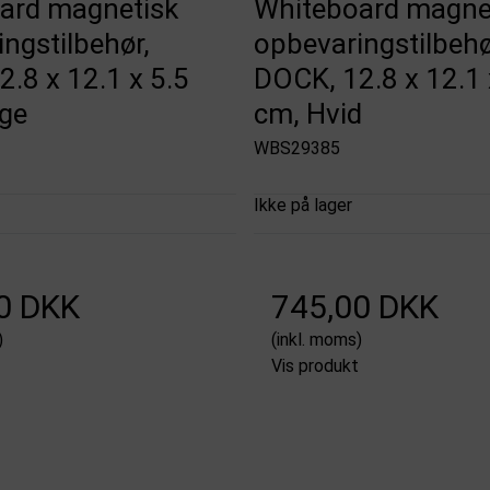
ard magnetisk
Whiteboard magne
ngstilbehør,
opbevaringstilbehø
.8 x 12.1 x 5.5
DOCK, 12.8 x 12.1 
ige
cm, Hvid
WBS29385
Ikke på lager
0 DKK
745,00 DKK
)
(inkl. moms)
Vis produkt