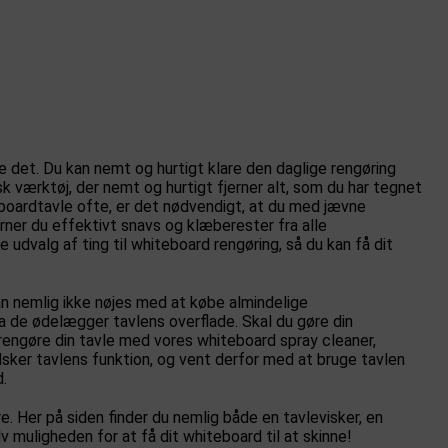
re det. Du kan nemt og hurtigt klare den daglige rengøring
k værktøj, der nemt og hurtigt fjerner alt, som du har tegnet
eboardtavle ofte, er det nødvendigt, at du med jævne
ner du effektivt snavs og klæberester fra alle
udvalg af ting til whiteboard rengøring, så du kan få dit
kan nemlig ikke nøjes med at købe almindelige
da de ødelægger tavlens overflade. Skal du gøre din
 rengøre din tavle med vores whiteboard spray cleaner,
dsker tavlens funktion, og vent derfor med at bruge tavlen
d.
 Her på siden finder du nemlig både en tavlevisker, en
muligheden for at få dit whiteboard til at skinne!