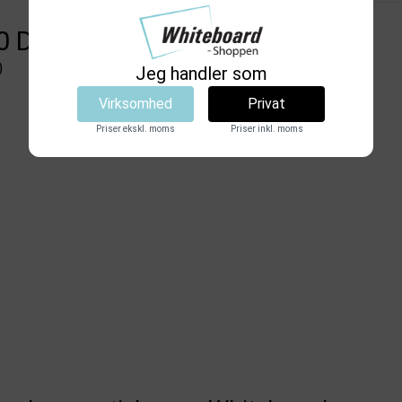
0 DKK
433,75 DKK
)
Jeg handler som
(inkl. moms)
Virksomhed
Privat
Vis produkt
Priser ekskl. moms
Priser inkl. moms