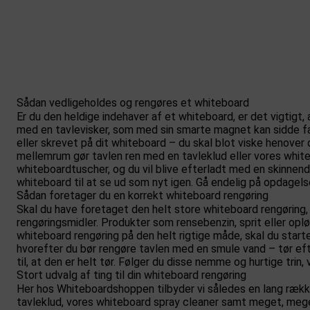
Sådan vedligeholdes og rengøres et whiteboard
Er du den heldige indehaver af et whiteboard, er det vigtigt,
med en tavlevisker, som med sin smarte magnet kan sidde fast
eller skrevet på dit whiteboard – du skal blot viske henove
mellemrum gør tavlen ren med en tavleklud eller vores white
whiteboardtuscher, og du vil blive efterladt med en skinnende
whiteboard til at se ud som nyt igen. Gå endelig på opdagelse 
Sådan foretager du en korrekt whiteboard rengøring
Skal du have foretaget den helt store whiteboard rengøring, e
rengøringsmidler. Produkter som rensebenzin, sprit eller opl
whiteboard rengøring på den helt rigtige måde, skal du start
hvorefter du bør rengøre tavlen med en smule vand – tør eft
til, at den er helt tør. Følger du disse nemme og hurtige trin,
Stort udvalg af ting til din whiteboard rengøring
Her hos Whiteboardshoppen tilbyder vi således en lang række
tavleklud, vores whiteboard spray cleaner samt meget, meget