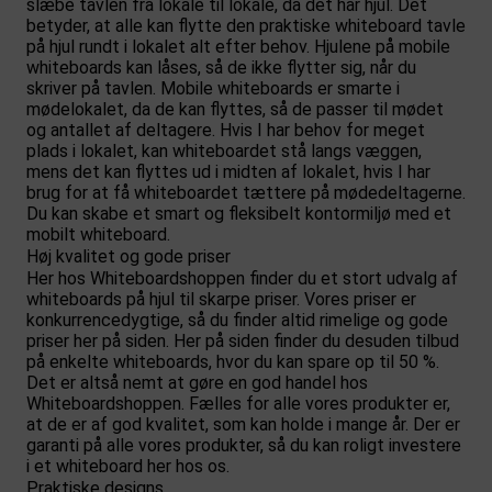
slæbe tavlen fra lokale til lokale, da det har hjul. Det
betyder, at alle kan flytte den praktiske whiteboard tavle
på hjul rundt i lokalet alt efter behov. Hjulene på mobile
whiteboards kan låses, så de ikke flytter sig, når du
skriver på tavlen. Mobile whiteboards er smarte i
mødelokalet, da de kan flyttes, så de passer til mødet
og antallet af deltagere. Hvis I har behov for meget
plads i lokalet, kan whiteboardet stå langs væggen,
mens det kan flyttes ud i midten af lokalet, hvis I har
brug for at få whiteboardet tættere på mødedeltagerne.
Du kan skabe et smart og fleksibelt kontormiljø med et
mobilt whiteboard.
Høj kvalitet og gode priser
Her hos Whiteboardshoppen finder du et stort udvalg af
whiteboards på hjul til skarpe priser. Vores priser er
konkurrencedygtige, så du finder altid rimelige og gode
priser her på siden. Her på siden finder du desuden tilbud
på enkelte whiteboards, hvor du kan spare op til 50 %.
Det er altså nemt at gøre en god handel hos
Whiteboardshoppen. Fælles for alle vores produkter er,
at de er af god kvalitet, som kan holde i mange år. Der er
garanti på alle vores produkter, så du kan roligt investere
i et whiteboard her hos os.
Praktiske designs