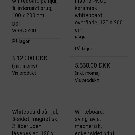
whiteboard på hjul,
Inspire Pivot,
til intensivt brug,
keramisk
100 x 200 cm
whiteboard
overflade, 120 x 200
DSI
cm
WBS23400
6796
På lager
På lager
5.120,00 DKK
5.560,00 DKK
(inkl. moms)
Vis produkt
(inkl. moms)
Vis produkt
Whiteboard på hjul,
Whiteboard,
5-sidet, magnetisk,
svingtavle,
2 låger uden
magnetisk,
låsebeslag, 120 x
enkeltsidet print,