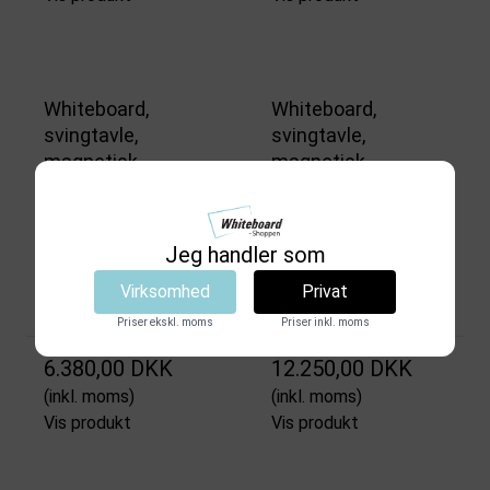
Whiteboard,
Whiteboard,
svingtavle,
svingtavle,
magnetisk,
magnetisk,
dobbeltsidet print
dobbeltsidet print
af nodelinjer, 120 x
af nodelinjer, 120 x
150 cm
200 cm
Jeg handler som
WBS27530
WBS27550
Virksomhed
Privat
7-14 arbejdsdage
7-14 arbejdsdage
Priser ekskl. moms
Priser inkl. moms
6.380,00 DKK
12.250,00 DKK
(inkl. moms)
(inkl. moms)
Vis produkt
Vis produkt