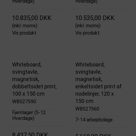
Hverdage)
Hverdage)
10.835,00 DKK
10.535,00 DKK
(inkl. moms)
(inkl. moms)
Vis produkt
Vis produkt
Whiteboard,
Whiteboard,
svingtavle,
svingtavle,
magnetisk,
magnetisk,
dobbeltsidet print,
enkeltsidet print af
100 x 150 cm
nodelinjer, 120 x
150 cm
WBS27590
WBS27560
Fjernlager (5-12
Hverdage)
7-14 arbejdsdage
8.437,50 DKK