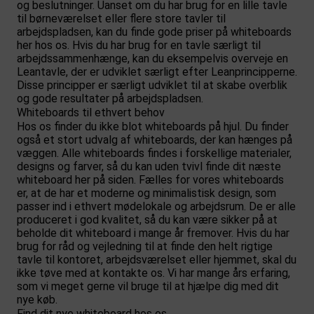
og beslutninger. Uanset om du har brug for en lille tavle
til børneværelset eller flere store tavler til
arbejdspladsen, kan du finde gode priser på whiteboards
her hos os. Hvis du har brug for en tavle særligt til
arbejdssammenhænge, kan du eksempelvis overveje en
Leantavle, der er udviklet særligt efter Leanprincipperne.
Disse principper er særligt udviklet til at skabe overblik
og gode resultater på arbejdspladsen.
Whiteboards til ethvert behov
Hos os finder du ikke blot whiteboards på hjul. Du finder
også et stort udvalg af whiteboards, der kan hænges på
væggen. Alle whiteboards findes i forskellige materialer,
designs og farver, så du kan uden tvivl finde dit næste
whiteboard her på siden. Fælles for vores whiteboards
er, at de har et moderne og minimalistisk design, som
passer ind i ethvert mødelokale og arbejdsrum. De er alle
produceret i god kvalitet, så du kan være sikker på at
beholde dit whiteboard i mange år fremover. Hvis du har
brug for råd og vejledning til at finde den helt rigtige
tavle til kontoret, arbejdsværelset eller hjemmet, skal du
ikke tøve med at kontakte os. Vi har mange års erfaring,
som vi meget gerne vil bruge til at hjælpe dig med dit
nye køb.
Find dit nye whiteboard hos os