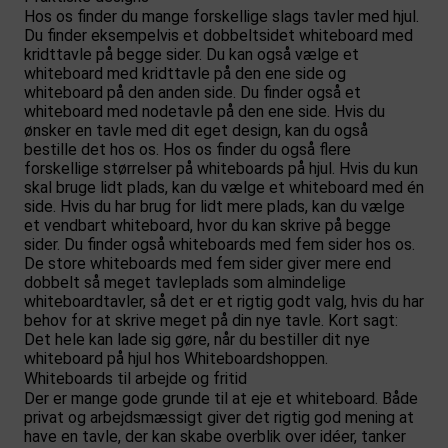
Hos os finder du mange forskellige slags tavler med hjul.
Du finder eksempelvis et dobbeltsidet whiteboard med
kridttavle på begge sider. Du kan også vælge et
whiteboard med kridttavle på den ene side og
whiteboard på den anden side. Du finder også et
whiteboard med nodetavle på den ene side. Hvis du
ønsker en tavle med dit eget design, kan du også
bestille det hos os. Hos os finder du også flere
forskellige størrelser på whiteboards på hjul. Hvis du kun
skal bruge lidt plads, kan du vælge et whiteboard med én
side. Hvis du har brug for lidt mere plads, kan du vælge
et vendbart whiteboard, hvor du kan skrive på begge
sider. Du finder også whiteboards med fem sider hos os.
De store whiteboards med fem sider giver mere end
dobbelt så meget tavleplads som almindelige
whiteboardtavler, så det er et rigtig godt valg, hvis du har
behov for at skrive meget på din nye tavle. Kort sagt:
Det hele kan lade sig gøre, når du bestiller dit nye
whiteboard på hjul hos Whiteboardshoppen.
Whiteboards til arbejde og fritid
Der er mange gode grunde til at eje et whiteboard. Både
privat og arbejdsmæssigt giver det rigtig god mening at
have en tavle, der kan skabe overblik over idéer, tanker