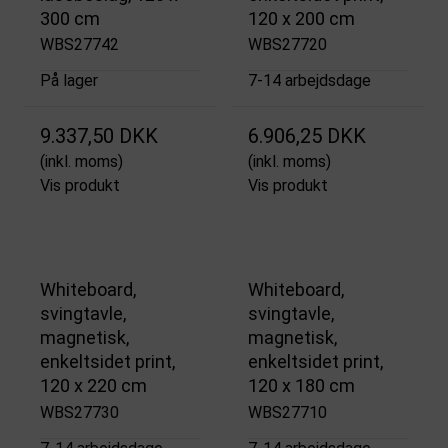
300 cm
120 x 200 cm
WBS27742
WBS27720
På lager
7-14 arbejdsdage
9.337,50 DKK
6.906,25 DKK
(inkl. moms)
(inkl. moms)
Vis produkt
Vis produkt
Whiteboard,
Whiteboard,
svingtavle,
svingtavle,
magnetisk,
magnetisk,
enkeltsidet print,
enkeltsidet print,
120 x 220 cm
120 x 180 cm
WBS27730
WBS27710