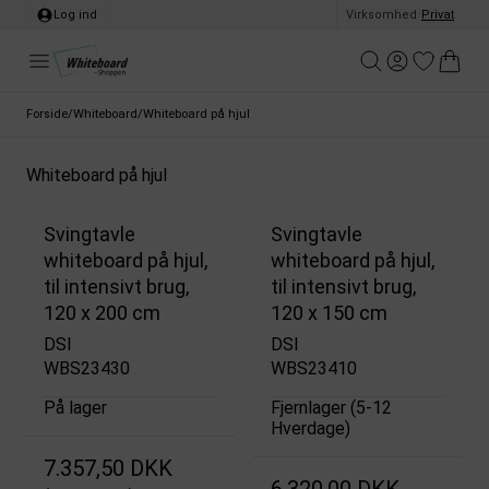
Log ind
Virksomhed
/
Privat
Forside
/
Whiteboard
/
Whiteboard på hjul
Whiteboard på hjul
Svingtavle
Svingtavle
whiteboard på hjul,
whiteboard på hjul,
til intensivt brug,
til intensivt brug,
120 x 200 cm
120 x 150 cm
DSI
DSI
WBS23430
WBS23410
På lager
Fjernlager (5-12
Hverdage)
7.357,50 DKK
6.320,00 DKK