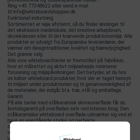
Ring
+45 77348622
eller send e-mail
til
info@whiteboardshoppen.dk
.
Funktionel indretning
Sortimentet er nøje afstemt, så du finder løsninger til
det eksklusive mødelokale, det kreative arbejdsrum,
skoleklassen eller til det krævende produktionsmiljø. Alle
produkter er udvalgt fra Europæiske leverandører, der
værner om designtraditioner, kvalitet og bæredygtighed.
Det grønne valg
Alle vore whiteboardtavler er fremstillet på fabrikker,
hvor et målrettet og aktivt miljøarbejde minimerer
forurening og miljøpåvirkningen. Det betyder, at du hos
os køber whiteboard produkter, hvor der er taget hensyn
til miljøet under produktionen og til genanvendelighed af
de materialer, der indgår, bl.a. træ, stål og emballage.
Garanti
På alle tavler med stålkeramisk skriveoverflade får du
livstidsgaranti på overfladen selv ved intensiv brug. Den
stålkeramiske whiteboard overflade udmærker sig ved at
have en enestående styrke og perfekte
skriveegenskaber. Den er ridsefast og modtandsdygtig
overfor kemikalier – dog anbefaler vi stadigvæk, at du
udelukkende rengør dit whiteboard