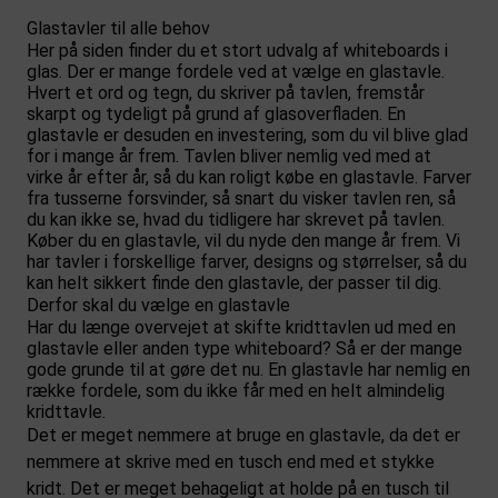
Glastavler til alle behov
Her på siden finder du et stort udvalg af whiteboards i
glas. Der er mange fordele ved at vælge en glastavle.
Hvert et ord og tegn, du skriver på tavlen, fremstår
skarpt og tydeligt på grund af glasoverfladen. En
glastavle er desuden en investering, som du vil blive glad
for i mange år frem. Tavlen bliver nemlig ved med at
virke år efter år, så du kan roligt købe en glastavle. Farver
fra tusserne forsvinder, så snart du visker tavlen ren, så
du kan ikke se, hvad du tidligere har skrevet på tavlen.
Køber du en glastavle, vil du nyde den mange år frem. Vi
har tavler i forskellige farver, designs og størrelser, så du
kan helt sikkert finde den glastavle, der passer til dig.
Derfor skal du vælge en glastavle
Har du længe overvejet at skifte kridttavlen ud med en
glastavle eller anden type whiteboard? Så er der mange
gode grunde til at gøre det nu. En glastavle har nemlig en
række fordele, som du ikke får med en helt almindelig
kridttavle.
Det er meget nemmere at bruge en glastavle, da det er
nemmere at skrive med en tusch end med et stykke
kridt. Det er meget behageligt at holde på en tusch til