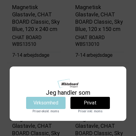
Magnetisk
Magnetisk
Glastavle, CHAT
Glastavle, CHAT
BOARD Classic, Sky
BOARD Classic, Sky
Blue, 120 x 240 cm
Blue, 120 x 150 cm
CHAT BOARD
CHAT BOARD
WBS13510
WBS13010
7-14 arbejdsdage
7-14 arbejdsdage
10.093,75 DKK
6.635,00 DKK
(inkl. moms)
(inkl. moms)
Vis produkt
Vis produkt
Jeg handler som
Virksomhed
Privat
Priser ekskl. moms
Priser inkl. moms
Magnetisk
Magnetisk
Glastavle, CHAT
Glastavle, CHAT
BOARD Classic, Sky
BOARD Classic, Sky