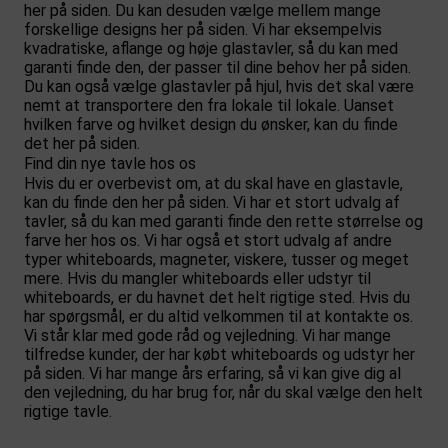
her på siden. Du kan desuden vælge mellem mange
forskellige designs her på siden. Vi har eksempelvis
kvadratiske, aflange og høje glastavler, så du kan med
garanti finde den, der passer til dine behov her på siden.
Du kan også vælge glastavler på hjul, hvis det skal være
nemt at transportere den fra lokale til lokale. Uanset
hvilken farve og hvilket design du ønsker, kan du finde
det her på siden.
Find din nye tavle hos os
Hvis du er overbevist om, at du skal have en glastavle,
kan du finde den her på siden. Vi har et stort udvalg af
tavler, så du kan med garanti finde den rette størrelse og
farve her hos os. Vi har også et stort udvalg af andre
typer whiteboards, magneter, viskere, tusser og meget
mere. Hvis du mangler whiteboards eller udstyr til
whiteboards, er du havnet det helt rigtige sted. Hvis du
har spørgsmål, er du altid velkommen til at kontakte os.
Vi står klar med gode råd og vejledning. Vi har mange
tilfredse kunder, der har købt whiteboards og udstyr her
på siden. Vi har mange års erfaring, så vi kan give dig al
den vejledning, du har brug for, når du skal vælge den helt
rigtige tavle.