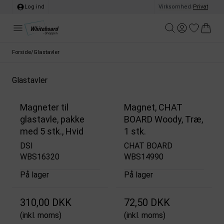
Log ind
Virksomhed
/
Privat
Forside
/
Glastavler
Glastavler
Magneter til
Magnet, CHAT
glastavle, pakke
BOARD Woody, Træ,
med 5 stk., Hvid
1 stk.
DSI
CHAT BOARD
WBS16320
WBS14990
På lager
På lager
310,00 DKK
72,50 DKK
(inkl. moms)
(inkl. moms)