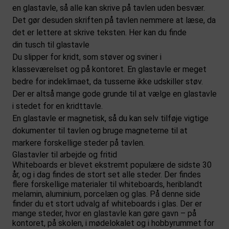
en glastavle, så alle kan skrive på tavlen uden besvær.
Det gør desuden skriften på tavlen nemmere at læse, da
det er lettere at skrive teksten. Her kan du finde
din
tusch til glastavle
Du slipper for kridt, som støver og sviner i
klasseværelset og på kontoret. En glastavle er meget
bedre for indeklimaet, da tusserne ikke udskiller støv.
Der er altså mange gode grunde til at vælge en glastavle
i stedet for en kridttavle.
En glastavle er magnetisk, så du kan selv tilføje vigtige
dokumenter til tavlen og bruge magneterne til at
markere forskellige steder på tavlen.
Glastavler til arbejde og fritid
Whiteboards er blevet ekstremt populære de sidste 30
år, og i dag findes de stort set alle steder. Der findes
flere forskellige materialer til whiteboards, heriblandt
melamin, aluminium, porcelæn og glas. På denne side
finder du et stort udvalg af whiteboards i glas. Der er
mange steder, hvor en glastavle kan gøre gavn – på
kontoret, på skolen, i mødelokalet og i hobbyrummet for