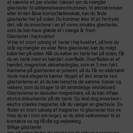
at nævnte et par steder. Uanset om du mangler
glastavler til uddannelsesinstitutionen, til arkitektstuen
eller til det åbne kontorfællesskab, kan du finde
glastavler her på siden. Du kommer ikke til at fortryde
det, når du investerer i en af vores smukke glastavler,
som du kan have glæde af i mange år frem.
Glastavler i høj kvalitet
Vi har et stort udvalg af tavler i høj kvalitet, så hvis du
står og mangler en eller flere glastavler, kan du roligt
købe her på siden. Når du køber en tavle her på siden, får
du en tavle med en hærdet overflade. Overfladen er af
hærdet, magnetisk sikkerhedsglas, som er 3 mm tykt.
Kanterne på glastavlen er poleret, så du får en slidstærk
tavle med elegante kanter. Noget af det smarte ved
glastavlerne er, at du kan benytte de samme tusser og
viskere, som du bruger til dit almindelige whiteboard.
Glastavlerne er desuden magnetiske, så du kan tilføje
ekstra dokumenter på din tavle. Du skal dog investere i
ekstra stærke magneter, når du vælger en glastavle. Du
finder et stort udvalg af
magneter til glastavler
hos os.
Hvis du er i tvivl om noget, er du altid velkommen til at
kontakte os og få råd og vejledning.
Billige glastavler