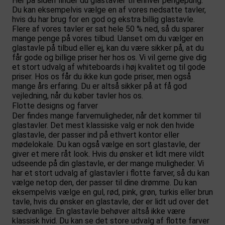
Her på siden finder du glastavler til enhver pengepung.
Du kan eksempelvis vælge en af vores nedsatte tavler,
hvis du har brug for en god og ekstra billig glastavle.
Flere af vores tavler er sat hele 50 % ned, så du sparer
mange penge på vores tilbud. Uanset om du vælger en
glastavle på tilbud eller ej, kan du være sikker på, at du
får gode og billige priser her hos os. Vi vil gerne give dig
et stort udvalg af whiteboards i høj kvalitet og til gode
priser. Hos os får du ikke kun gode priser, men også
mange års erfaring. Du er altså sikker på at få god
vejledning, når du køber tavler hos os.
Flotte designs og farver
Der findes mange farvemuligheder, når det kommer til
glastavler. Det mest klassiske valg er nok den hvide
glastavle, der passer ind på ethvert kontor eller
mødelokale. Du kan også vælge en sort glastavle, der
giver et mere råt look. Hvis du ønsker et lidt mere vildt
udseende på din glastavle, er der mange muligheder. Vi
har et stort udvalg af glastavler i flotte farver, så du kan
vælge netop den, der passer til dine drømme. Du kan
eksempelvis vælge en gul, rød, pink, grøn, turkis eller brun
tavle, hvis du ønsker en glastavle, der er lidt ud over det
sædvanlige. En glastavle behøver altså ikke være
klassisk hvid. Du kan se det store udvalg af flotte farver