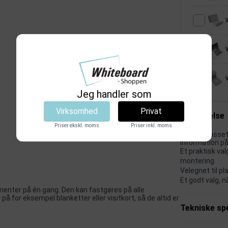
Jeg handler som
Virksomhed
Privat
Beskrivelse
Priser ekskl. moms
Priser inkl. moms
Magnetkassette
information på 
Et praktisk va
montering.
Velegnet til p
Et godt valg, 
enter på én gang. Den kan fastgøres på alle
på for eksempel blanketter eller visitkort, så de altid er
Tekniske spe