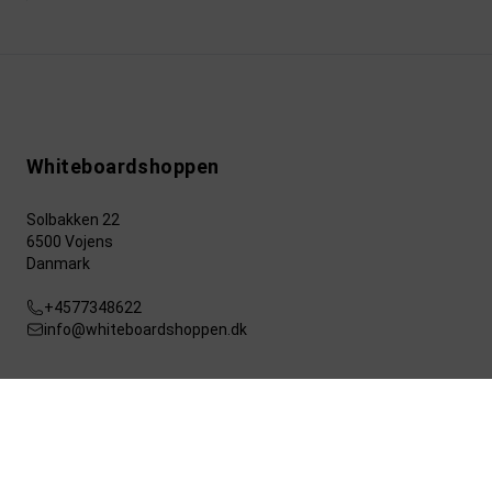
Whiteboardshoppen
Solbakken 22
6500 Vojens
Danmark
+4577348622
info@whiteboardshoppen.dk
© 2026 Whiteboardshoppen.dk A/S.