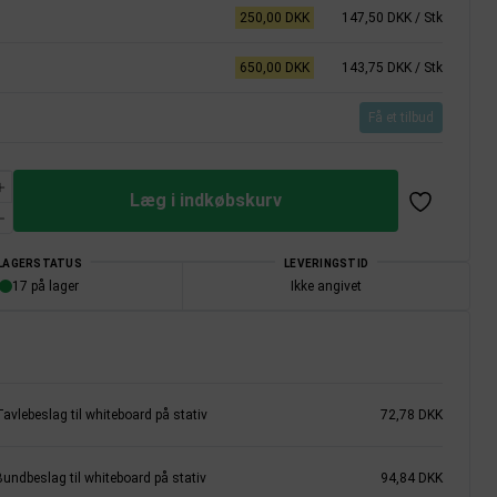
250,00 DKK
147,50 DKK
/ Stk
650,00 DKK
143,75 DKK
/ Stk
Få et tilbud
Læg i indkøbskurv
LAGERSTATUS
LEVERINGSTID
17 på lager
Ikke angivet
avlebeslag til whiteboard på stativ
72,78 DKK
Bundbeslag til whiteboard på stativ
94,84 DKK