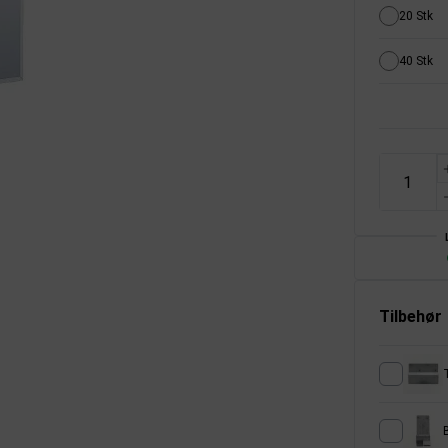
20 Stk
40 Stk
Tilbehør
T