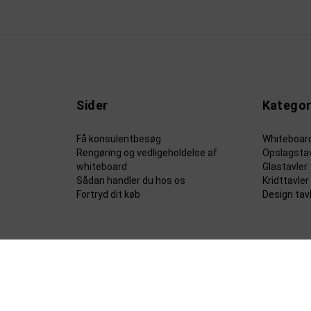
Sider
Kategor
Få konsulentbesøg
Whiteboar
Rengøring og vedligeholdelse af
Opslagstav
whiteboard
Glastavler
Sådan handler du hos os
Kridttavler
Fortryd dit køb
Design tav