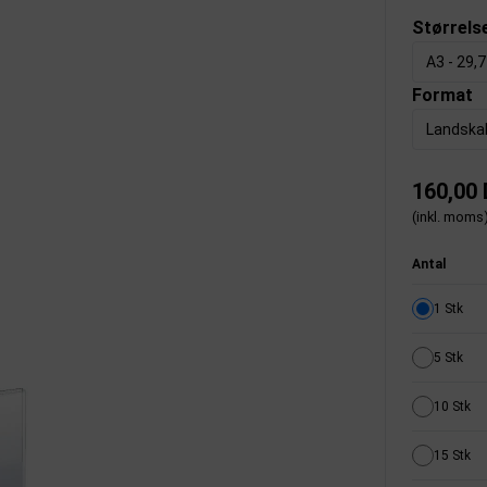
Størrels
A3 - 29,
Format
Landska
160,00
(inkl. moms
Antal
1 Stk
5 Stk
10 Stk
15 Stk