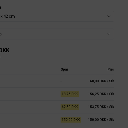
e
7 x 42 cm
b
 DKK
)
Spar
Pris
-
160,00 DKK
/ Stk
18,75 DKK
156,25 DKK
/ Stk
62,50 DKK
153,75 DKK
/ Stk
150,00 DKK
150,00 DKK
/ Stk