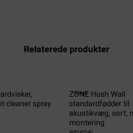
Relaterede produkter
ardvisker,
ZONE Hush Wall
Nyhed
et cleaner spray
standardfødder til
akustikvæg, sort,
montering
WBS42040