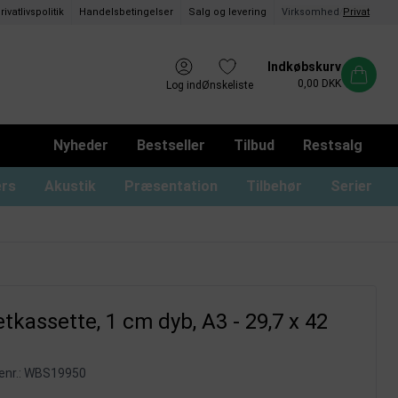
rivatlivspolitik
Handelsbetingelser
Salg og levering
Virksomhed
/
Privat
Indkøbskurv
0,00 DKK
Log ind
Ønskeliste
Nyheder
Bestseller
Tilbud
Restsalg
ers
Akustik
Præsentation
Tilbehør
Serier
ommer og magnetrammer
oard med låger og lås
usser til glastavler
Whiteboard uden ramme
Monterings materialer
Tusser til whiteboard
Whiteboard print
kassette, 1 cm dyb, A3 - 29,7 x 42
nr.:
WBS19950