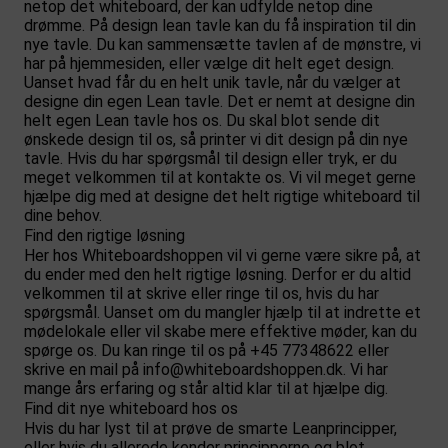
netop det whiteboard, der kan udfylde netop dine
drømme. På
design lean tavle
kan du få inspiration til din
nye tavle. Du kan sammensætte tavlen af de mønstre, vi
har på hjemmesiden, eller vælge dit helt eget design.
Uanset hvad får du en helt unik tavle, når du vælger at
designe din egen Lean tavle. Det er nemt at designe din
helt egen Lean tavle hos os. Du skal blot sende dit
ønskede design til os, så printer vi dit design på din nye
tavle. Hvis du har spørgsmål til design eller tryk, er du
meget velkommen til at kontakte os. Vi vil meget gerne
hjælpe dig med at designe det helt rigtige whiteboard til
dine behov.
Find den rigtige løsning
Her hos Whiteboardshoppen vil vi gerne være sikre på, at
du ender med den helt rigtige løsning. Derfor er du altid
velkommen til at skrive eller ringe til os, hvis du har
spørgsmål. Uanset om du mangler hjælp til at indrette et
mødelokale eller vil skabe mere effektive møder, kan du
spørge os. Du kan ringe til os på +45 77348622 eller
skrive en mail på
info@whiteboardshoppen.dk
. Vi har
mange års erfaring og står altid klar til at hjælpe dig.
Find dit nye whiteboard hos os
Hvis du har lyst til at prøve de smarte Leanprincipper,
eller hvis du allerede kender principperne og blot