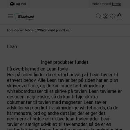
Log ind
Virksomhed
/
Privat
Forside
/
Whiteboard
/
Whiteboard print
/
Lean
Lean
Ingen produkter fundet.
Få overblik med en Lean tavle
Her på siden finder du et stort udvalg af Lean tavler til
ethvert behov. Alle Lean tavler her på siden har en plan
skriveoverflade, og du kan bruge helt almindelige
whiteboardtusser til at skrive på tavlen. Lean tavlerne er
desuden magnetiske, så du kan tilføje ekstra
dokumenter til tavlen med magneter. Lean tavler
adskiller sig dog lidt fra almindelige whiteboards, da de
har mønstre, ord og andre detaljer, der er gør det
nemmere at holde effektive lean tavlemøder. Lean
tavler er særligt udviklet til tavlemøder, så de er en
fantastisk investering for rigtig mange virksomheder. Her