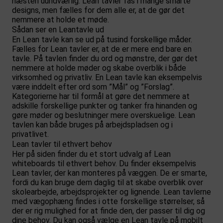
næsten uundværlig. Lean tavler fås i mange smarte
designs, men fælles for dem alle er, at de gør det
nemmere at holde et møde.
Sådan ser en Leantavle ud
En Lean tavle kan se ud på tusind forskellige måder.
Fælles for Lean tavler er, at de er mere end bare en
tavle. På tavlen finder du ord og mønstre, der gør det
nemmere at holde møder og skabe overblik i både
virksomhed og privatliv. En Lean tavle kan eksempelvis
være inddelt efter ord som ”Mål” og ”Forslag”.
Kategorierne har til formål at gøre det nemmere at
adskille forskellige punkter og tanker fra hinanden og
gøre møder og beslutninger mere overskuelige. Lean
tavlen kan både bruges på arbejdspladsen og i
privatlivet.
Lean tavler til ethvert behov
Her på siden finder du et stort udvalg af Lean
whiteboards til ethvert behov. Du finder eksempelvis
Lean tavler, der kan monteres på væggen. De er smarte,
fordi du kan bruge dem daglig til at skabe overblik over
skolearbejde, arbejdsprojekter og lignende. Lean tavlerne
med vægophæng findes i otte forskellige størrelser, så
der er rig mulighed for at finde den, der passer til dig og
dine behov. Du kan også vælge en Lean tavle på mobilt