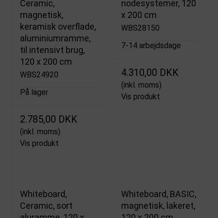
Ceramic,
nodesystemer, 120
magnetisk,
x 200 cm
keramisk overflade,
WBS28150
aluminiumramme,
7-14 arbejdsdage
til intensivt brug,
120 x 200 cm
4.310,00 DKK
WBS24920
(inkl. moms)
På lager
Vis produkt
2.785,00 DKK
(inkl. moms)
Vis produkt
Whiteboard,
Whiteboard, BASIC,
Ceramic, sort
magnetisk, lakeret,
aluramme, 120 x
120 x 200 cm