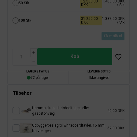
12.500,00
1.400,00 DKK
50 Stk
DKK
/ Stk
31.250,00
1.337,50 DKK
100 Stk
DKK
/ Stk
Få et tilbud
Køb
LAGERSTATUS
LEVERINGSTID
72 på lager
Ikke angivet
Tilbehør
Hammerplugs til dobbelt gips- eller
40,00 DKK
gasbetonvæg
Udbyggerbeslag til whiteboardtavler, 15 mm
52,00 DKK
fra væggen