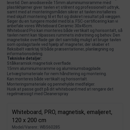
levetid. Den anodiserede 15mm aluminiumsramme med
plastikhjørner giver tavlen et stilrent og professionelt udtryk,
samt med at monteringsmåden sikrer at tavlen installeres
med skjult montering til et flot og diskret resultat på væggen.
Søger du en tungere model med bl.a. FSC-certificering kan vi
anbefale vores
Whiteboard Ceramic 30x45cm
.
Whiteboard Pro kan monteres både vertikalt og horisontalt, så
tavlen nemt kan tilpasses rummets indretning og behov. Den
magnetiske overflade gør det samtidig muligt at bruge tavlen
som opslagstavle ved hjælp af
magneter
, der skaber et
fleksibelt værktøj til både præsentationer, planlægning og
informationsdeling.
Tekniske detaljer:
Stålkeramisk magnetisk overflade.
15mm aluminiumsramme og aluminiumsbagplade.
Letvægtsmateriale for nem håndtering og montering.
Kan monteres både vertikalt og horisontalt.
Monteringsmateriale og pennehylde medfølger.
Husk at passe godt på dit whiteboard med at rengøre det
regelmæssigt med
Cleanerspray
Whiteboard, PRO, magnetisk, emaljeret,
120 x 200 cm
Model/Varenr.:
WBS60285