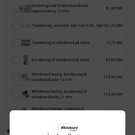
Monteringssæt til whiteboardtavler
81,00 DKK
vægmontering, 13 mm
Tavlebeslag, universal, sæt med 4 stk., Sølv
161,25 DKK
Tavlebeslag til whiteboard på stativ
72,78 DKK
Bundbeslag til whiteboard på stativ
94,84 DKK
Whiteboard beslag, bundbeslag til
119,38 DKK
whiteboardtavler, 13 mm
Whiteboard beslag, bundbeslag til
119,38 DKK
whiteboardtavler, 21 mm
Whiteboard beslag, topbeslag til
103,15 DKK
whiteboardtavler, 13 mm
Beskrivelse