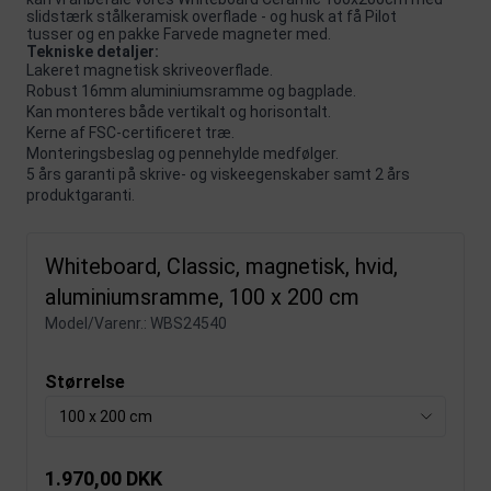
slidstærk stålkeramisk overflade - og husk at få
Pilot
tusser
og en pakke
Farvede magneter
med.
Tekniske detaljer:
Lakeret magnetisk skriveoverflade.
Robust 16mm aluminiumsramme og bagplade.
Kan monteres både vertikalt og horisontalt.
Kerne af FSC-certificeret træ.
Monteringsbeslag og pennehylde medfølger.
5 års garanti på skrive- og viskeegenskaber samt 2 års
produktgaranti.
Whiteboard, Classic, magnetisk, hvid,
aluminiumsramme, 100 x 200 cm
Model/Varenr.:
WBS24540
Størrelse
100 x 200 cm
1.970,00 DKK