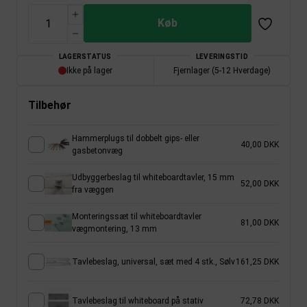
Køb
LAGERSTATUS
LEVERINGSTID
Ikke på lager
Fjernlager (5-12 Hverdage)
Tilbehør
Hammerplugs til dobbelt gips- eller
40,00 DKK
gasbetonvæg
Udbyggerbeslag til whiteboardtavler, 15 mm
52,00 DKK
fra væggen
Monteringssæt til whiteboardtavler
81,00 DKK
vægmontering, 13 mm
Tavlebeslag, universal, sæt med 4 stk., Sølv
161,25 DKK
Tavlebeslag til whiteboard på stativ
72,78 DKK