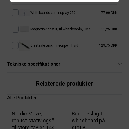
Whiteboardcleaner spray 250 ml
77,00 DKK
Magnetisk post-it, til whiteboards, Hvid
11,25 DKK
Glastavle tusch, neonpen, Hvid
129,75 DKK
Tekniske specifikationer
Relaterede produkter
Alle Produkter
Nordic Move,
Bundbeslag til
robust stativ også
whiteboard på
til store tavler, 144
stativ