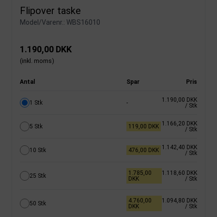
Flipover taske
Model/Varenr.:
WBS16010
1.190,00 DKK
(inkl. moms)
Antal
Spar
Pris
1.190,00 DKK
1 Stk
-
/ Stk
1.166,20 DKK
5 Stk
119,00 DKK
/ Stk
1.142,40 DKK
10 Stk
476,00 DKK
/ Stk
1.785,00
1.118,60 DKK
25 Stk
DKK
/ Stk
4.760,00
1.094,80 DKK
50 Stk
DKK
/ Stk