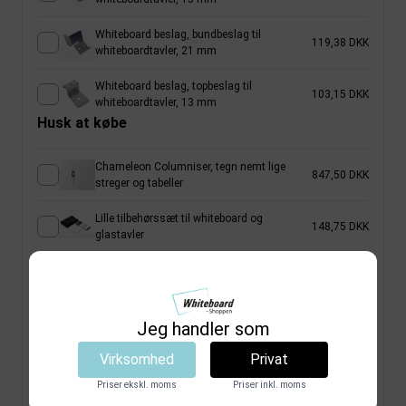
Whiteboard beslag, bundbeslag til
119,38 DKK
whiteboardtavler, 21 mm
Whiteboard beslag, topbeslag til
103,15 DKK
whiteboardtavler, 13 mm
Husk at købe
Chameleon Columniser, tegn nemt lige
847,50 DKK
streger og tabeller
Lille tilbehørssæt til whiteboard og
148,75 DKK
glastavler
Microfiberklud, med magnetfunktion, til
13,00 DKK
rengøring af whiteboards og glastavler
Magnetisk penneholder til 4 penne, hvid plast,
Jeg handler som
med 4 magneter på bagsiden (også inkl. 4
61,25 DKK
selvklæbende puder)
Virksomhed
Privat
Priser ekskl. moms
Priser inkl. moms
Staffeli til whiteboards
865,00 DKK