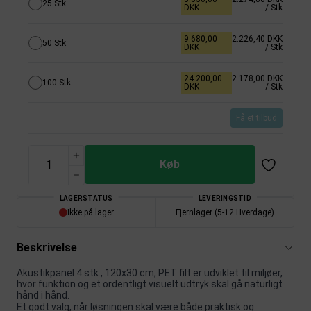
25 Stk
DKK
/ Stk
9.680,00
2.226,40 DKK
50 Stk
DKK
/ Stk
24.200,00
2.178,00 DKK
100 Stk
DKK
/ Stk
Få et tilbud
Køb
LAGERSTATUS
LEVERINGSTID
Ikke på lager
Fjernlager (5-12 Hverdage)
Beskrivelse
Akustikpanel 4 stk., 120x30 cm, PET filt er udviklet til miljøer,
hvor funktion og et ordentligt visuelt udtryk skal gå naturligt
hånd i hånd.
Et godt valg, når løsningen skal være både praktisk og