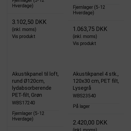
Fjernlager (5-12
Hverdage)
Fjernlager (5-12
Hverdage)
3.102,50 DKK
1.063,75 DKK
(inkl. moms)
Vis produkt
(inkl. moms)
Vis produkt
Akustikpanel til loft,
Akustikpanel 4 stk.,
rund Ø120cm,
120x30 cm, PET filt,
lydabsorberende
Lysegrå
PET-filt, Grøn
WBS23540
WBS17240
På lager
Fjernlager (5-12
Hverdage)
2.420,00 DKK
(inkl. moms)