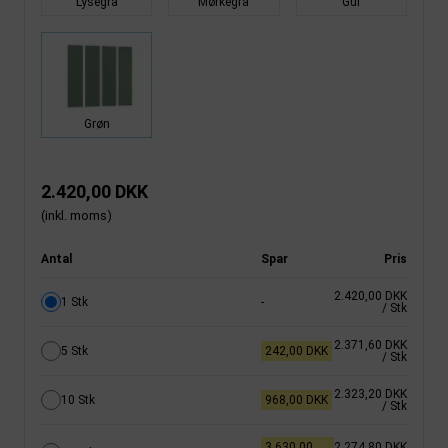
Lysegrå
Mørkegrå
Gul
Grøn
2.420,00 DKK
(inkl. moms)
Antal
Spar
Pris
2.420,00 DKK
1 Stk
-
/ Stk
2.371,60 DKK
5 Stk
242,00 DKK
/ Stk
2.323,20 DKK
10 Stk
968,00 DKK
/ Stk
3.630,00
2.274,80 DKK