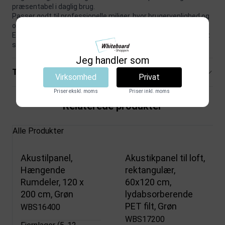
præsentabel i daglig brug.
Passer godt til professionelle miljøer, hvor brugervenlighed og
overblik betyder noget.
Et godt valg, når funktion og præsentation skal spille naturligt
sammen.
Jeg handler som
Tekniske specifikationer
Virksomhed
Privat
Priser ekskl. moms
Priser inkl. moms
Relaterede produkter
Alle Produkter
Akustilpanel,
Akustikpanel til loft,
Hængende
rektangulær,
Rumdeler, 120 x
60x120 cm,
200 cm, Grøn
lydabsorberende
PET filt, Grøn
WBS16400
WBS17200