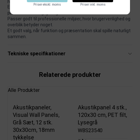
hånd i hånd.
Priser ekskl. moms
Priser inkl. moms
Et godt valg, når løsningen skal være både praktisk og
præsentabel i daglig brug.
Passer godt til professionelle miljøer, hvor brugervenlighed og
overblik betyder noget.
Et godt valg, når funktion og præsentation skal spille naturligt
sammen.
Tekniske specifikationer
Relaterede produkter
Alle Produkter
Akustikpaneler,
Akustikpanel 4 stk.,
Visual Wall Panels,
120x30 cm, PET filt,
Grå Sæt, 12 stk.
Lysegrå
30x30cm, 18mm
WBS23540
tykkelse