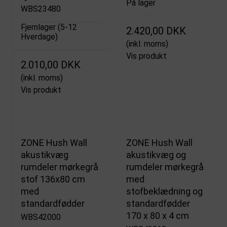
På lager
WBS23480
Fjernlager (5-12
2.420,00 DKK
Hverdage)
(inkl. moms)
Vis produkt
2.010,00 DKK
(inkl. moms)
Vis produkt
ZONE Hush Wall
ZONE Hush Wall
akustikvæg
akustikvæg og
rumdeler mørkegrå
rumdeler mørkegrå
stof 136x80 cm
med
med
stofbeklædning og
standardfødder
standardfødder
170 x 80 x 4 cm
WBS42000