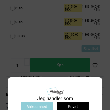
3.015,00
1.889,40 DKK
25 Stk
DKK
/ Stk
8.040,00
1.849,20 DKK
50 Stk
DKK
/ Stk
20.100,00
1.809,00 DKK
100 Stk
DKK
/ Stk
Få et tilbud
Køb
LAGERSTATUS
LEVERINGSTID
Ikke på lager
Fjernlager (5-12 Hverdage)
Beskrivelse
Jeg handler som
Akustikpanel 12 stk., 30x30 cm, PET filt er udviklet til miljøer,
Virksomhed
Privat
hvor funktion og et ordentligt visuelt udtryk skal gå naturligt