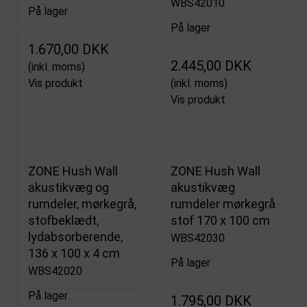
WBS42010
På lager
På lager
1.670,00 DKK
2.445,00 DKK
(inkl. moms)
Vis produkt
(inkl. moms)
Vis produkt
ZONE Hush Wall
ZONE Hush Wall
akustikvæg og
akustikvæg
rumdeler, mørkegrå,
rumdeler mørkegrå
stofbeklædt,
stof 170 x 100 cm
lydabsorberende,
WBS42030
136 x 100 x 4 cm
På lager
WBS42020
På lager
1.795,00 DKK