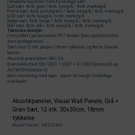
Panelerne kommer i fem forskellige sæt:
Gult sæt: 4stk. gule / 4stk. lysegrå / 4stk. mørkegrå
Petrol sæt: 4stk. petrolgrønt / 4stk. lysegrå / 4stk. mørkegrå
Gråt sæt: 6stk. lysegrå / 6stk. mørkegrå
Beige sæt: 4stk. beige / 4stk. lysegrå / 4stk. mørkegrå
Blåt sæt: 4stk. blå / 4stk. lysegrå / 4stk. mørkegrå
Tekniske detaljer:
Fremstillet i genanvendte PET-flasker (kan også benyttes
som opslagstavle).
Sæt med 12 stk. plader i 18mm tykkelse, og flotte fasede
kanter.
Akustisk præstation: NRC 0,6
Brandsikkerhed: EN 13501-1:2007 + A1:2009 (klasse B) og
ASTM E84 (klasse A)
Nem montering med tape - egnet til mange forskellige
overflader.
Akustikpaneler, Visual Wall Panels, Grå +
Grøn Sæt, 12 stk. 30x30cm, 18mm
tykkelse
Model/Varenr.:
WBS23460