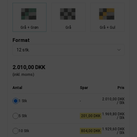
Grå + Grøn
Grå
Grå + Gul
Format
12 stk.
2.010,00 DKK
(inkl. moms)
Antal
Spar
Pris
2.010,00 DKK
1 Stk
-
/ Stk
1.969,80 DKK
5 Stk
201,00 DKK
/ Stk
1.929,60 DKK
10 Stk
804,00 DKK
/ Stk