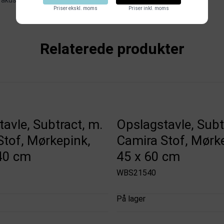
 akustikpaneler
.
Priser ekskl. moms
Priser inkl. moms
Relaterede produkter
avle, Subtract, m.
Opslagstavle, Subt
Stof, Mørkepink,
Camira Stof, Mørk
40 cm
45 x 60 cm
WBS21540
På lager