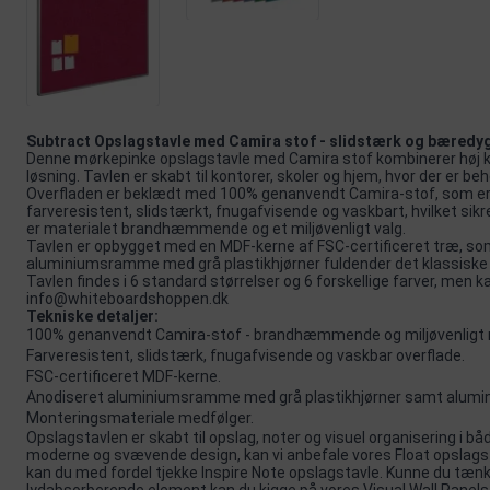
Subtract Opslagstavle med Camira stof - slidstærk og bæredyg
Denne mørkepinke opslagstavle med Camira stof kombinerer høj kva
løsning. Tavlen er skabt til kontorer, skoler og hjem, hvor der er beh
Overfladen er beklædt med 100% genanvendt Camira-stof, som er 
farveresistent, slidstærkt, fnugafvisende og vaskbart, hvilket sikre
er materialet brandhæmmende og et miljøvenligt valg.
Tavlen er opbygget med en MDF-kerne af FSC-certificeret træ, som 
aluminiumsramme med grå plastikhjørner fuldender det klassiske 
Tavlen findes i 6 standard størrelser og 6 forskellige farver, men 
info@whiteboardshoppen.dk
Tekniske detaljer:
100% genanvendt Camira-stof - brandhæmmende og miljøvenligt 
Farveresistent, slidstærk, fnugafvisende og vaskbar overflade.
FSC-certificeret MDF-kerne.
Anodiseret aluminiumsramme med grå plastikhjørner samt alumi
Monteringsmateriale medfølger.
Opslagstavlen er skabt til opslag, noter og visuel organisering i bå
moderne og svævende design, kan vi anbefale vores
Float opslags
kan du med fordel tjekke
Inspire Note
opslagstavle. Kunne du tænk