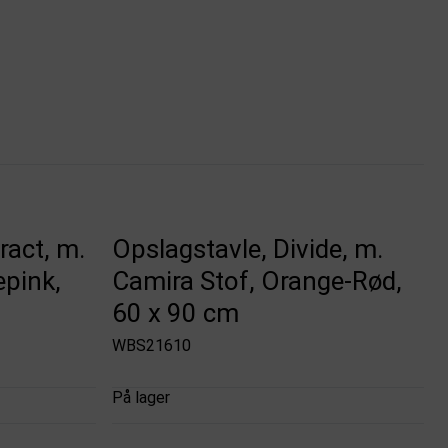
ract, m.
Opslagstavle, Divide, m.
epink,
Camira Stof, Orange-Rød,
60 x 90 cm
WBS21610
På lager