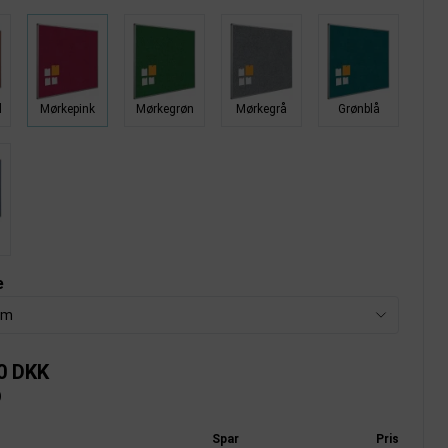
d
Mørkepink
Mørkegrøn
Mørkegrå
Grønblå
e
cm
0 DKK
)
Spar
Pris