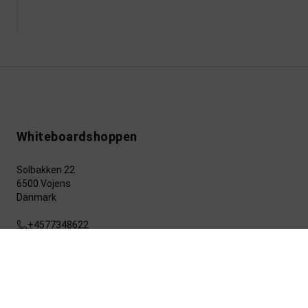
Whiteboardshoppen
Solbakken 22
6500 Vojens
Danmark
+4577348622
info@whiteboardshoppen.dk