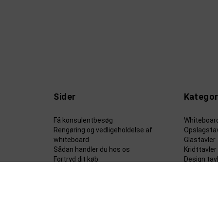
Sider
Kategor
Få konsulentbesøg
Whiteboar
Rengøring og vedligeholdelse af
Opslagstav
whiteboard
Glastavler
Sådan handler du hos os
Kridttavler
Fortryd dit køb
Design tav