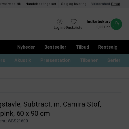
rivatlivspolitik
Handelsbetingelser
Salg og levering
Virksomhed
/
Privat
Indkøbskurv
0,00 DKK
Log ind
Ønskeliste
Nyheder
Bestseller
Tilbud
Restsalg
ers
Akustik
Præsentation
Tilbehør
Serier
ommer og magnetrammer
oard med låger og lås
usser til glastavler
Whiteboard uden ramme
Monterings materialer
Tusser til whiteboard
Whiteboard print
stavle, Subtract, m. Camira Stof,
ink, 60 x 90 cm
nr.:
WBS21600