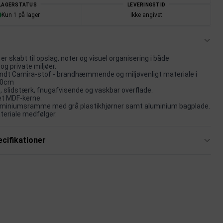
LAGERSTATUS
LEVERINGSTID
Kun 1 på lager
Ikke angivet
r skabt til opslag, noter og visuel organisering i både
og private miljøer.
dt Camira-stof - brandhæmmende og miljøvenligt materiale i
90cm
, slidstærk, fnugafvisende og vaskbar overflade.
et MDF-kerne.
uminiumsramme med grå plastikhjørner samt aluminium bagplade.
eriale medfølger.
cifikationer