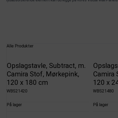
lydabsorberende element kan du kigge på vores
Visual Wall Panels
Alle Produkter
Opslagstavle, Subtract, m.
Opslagst
Camira Stof, Mørkepink,
Camira 
120 x 180 cm
120 x 2
WBS21420
WBS21480
På lager
På lager