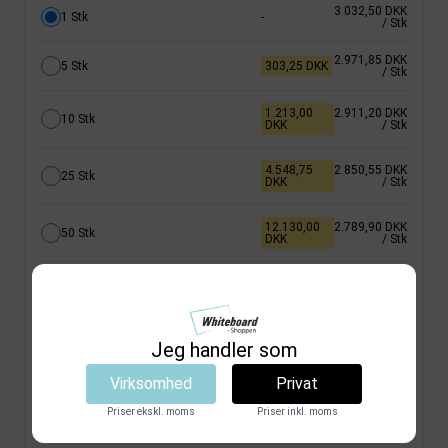
3.032,50 DKK
1 Stk
-
/ Stk
2.971,85 DKK
5 Stk
303,25 DKK
/ Stk
1.213,00
2.911,20 DKK
10 Stk
DKK
/ Stk
4.548,75
2.850,55 DKK
25 Stk
DKK
/ Stk
12.130,00
2.789,90 DKK
50 Stk
DKK
/ Stk
30.325,00
2.729,25 DKK
100 Stk
DKK
/ Stk
Få et tilbud
Jeg handler som
Virksomhed
Privat
Køb
Priser ekskl. moms
Priser inkl. moms