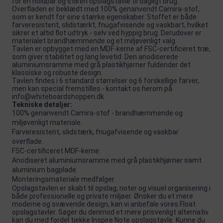
for en holdbar og stilren opslagstavle til dagligt brug.
Overfladen er beklædt med 100% genanvendt Camira-stof,
som er kendt for sine stærke egenskaber. Stoffet er både
farveresistent, slidstærkt, fnugafvisende og vaskbart, hvilket
sikrer et altid flot udtryk - selv ved hyppig brug. Derudover er
materialet brandhæmmende og et miljøvenligt valg.
Tavlen er opbygget med en MDF-kerne af FSC-certificeret træ,
som giver stabilitet og lang levetid. Den anodiserede
aluminiumsramme med grå plastikhjørner fuldender det
klassiske og robuste design.
Tavlen findes i 6 standard størrelser og 6 forskellige farver,
men kan special fremstilles - kontakt os herom på
info@whiteboardshoppen.dk
Tekniske detaljer:
100% genanvendt Camira-stof - brandhæmmende og
miljøvenligt materiale.
Farveresistent, slidstærk, fnugafvisende og vaskbar
overflade.
FSC-certificeret MDF-kerne.
Anodiseret aluminiumsramme med grå plastikhjørner samt
aluminium bagplade.
Monteringsmateriale medfølger.
Opslagstavlen er skabt til opslag, noter og visuel organisering i
både professionelle og private miljøer. Ønsker du et mere
moderne og svævende design, kan vi anbefale vores
Float
opslagstavler
. Søger du derimod et mere prisvenligt alternativ
kan du med fordel tjekke
Inspire Note
opslagstavle. Kunne du