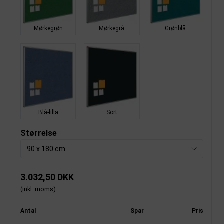
Mørkegrøn
Mørkegrå
Grønblå
Blå-lilla
Sort
Størrelse
90 x 180 cm
3.032,50 DKK
(inkl. moms)
Antal
Spar
Pris