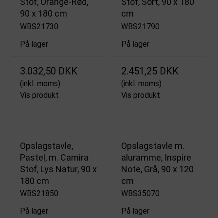
Stof, Orange-Rød,
Stof, Sort, 90 x 180
90 x 180 cm
cm
WBS21730
WBS21790
På lager
På lager
3.032,50 DKK
2.451,25 DKK
(inkl. moms)
(inkl. moms)
Vis produkt
Vis produkt
Opslagstavle,
Opslagstavle m.
Pastel, m. Camira
aluramme, Inspire
Stof, Lys Natur, 90 x
Note, Grå, 90 x 120
180 cm
cm
WBS21850
WBS35070
På lager
På lager