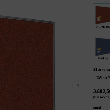
Orange-rø
Blå-lilla
Størrels
120 x 2
3.882,5
(inkl. moms
Antal