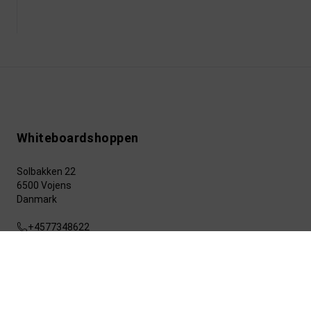
Whiteboardshoppen
Solbakken 22
6500 Vojens
Danmark
+4577348622
info@whiteboardshoppen.dk