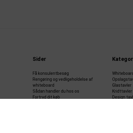
Sider
Kategor
Få konsulentbesøg
Whiteboar
Rengøring og vedligeholdelse af
Opslagstav
whiteboard
Glastavler
Sådan handler du hos os
Kridttavler
Fortryd dit køb
Design tav