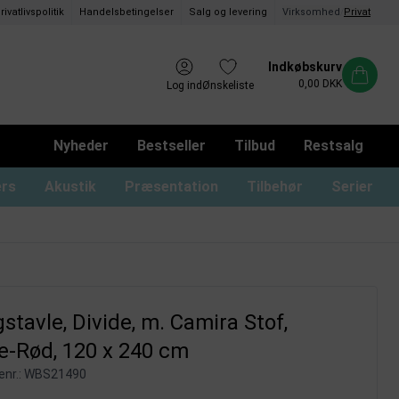
rivatlivspolitik
Handelsbetingelser
Salg og levering
Virksomhed
/
Privat
Indkøbskurv
0,00 DKK
Log ind
Ønskeliste
Nyheder
Bestseller
Tilbud
Restsalg
ers
Akustik
Præsentation
Tilbehør
Serier
ommer og magnetrammer
oard med låger og lås
usser til glastavler
Whiteboard uden ramme
Monterings materialer
Tusser til whiteboard
Whiteboard print
stavle, Divide, m. Camira Stof,
e-Rød, 120 x 240 cm
nr.:
WBS21490