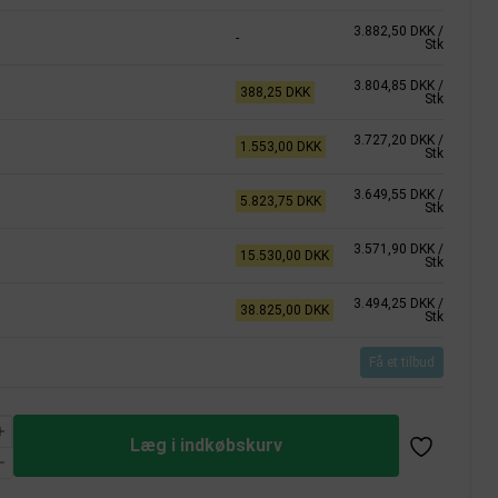
3.882,50 DKK
/
-
Stk
3.804,85 DKK
/
388,25 DKK
Stk
3.727,20 DKK
/
1.553,00 DKK
Stk
3.649,55 DKK
/
5.823,75 DKK
Stk
3.571,90 DKK
/
15.530,00 DKK
Stk
3.494,25 DKK
/
38.825,00 DKK
Stk
Få et tilbud
Læg i indkøbskurv