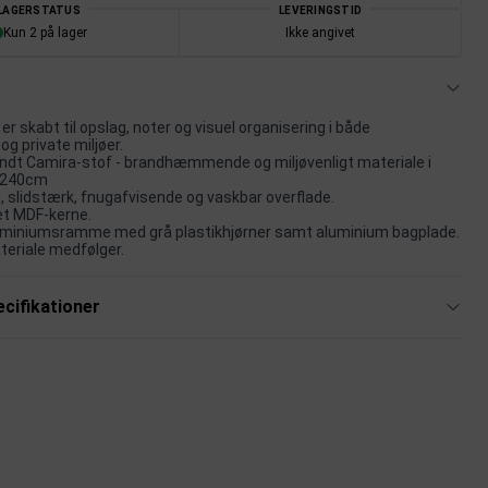
LAGERSTATUS
LEVERINGSTID
Kun 2 på lager
Ikke angivet
r skabt til opslag, noter og visuel organisering i både
og private miljøer.
dt Camira-stof - brandhæmmende og miljøvenligt materiale i
0x240cm
, slidstærk, fnugafvisende og vaskbar overflade.
et MDF-kerne.
uminiumsramme med grå plastikhjørner samt aluminium bagplade.
eriale medfølger.
cifikationer