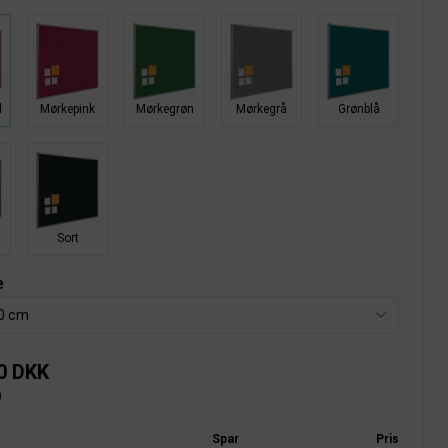
d
Mørkepink
Mørkegrøn
Mørkegrå
Grønblå
Sort
e
40 cm
0 DKK
)
Spar
Pris