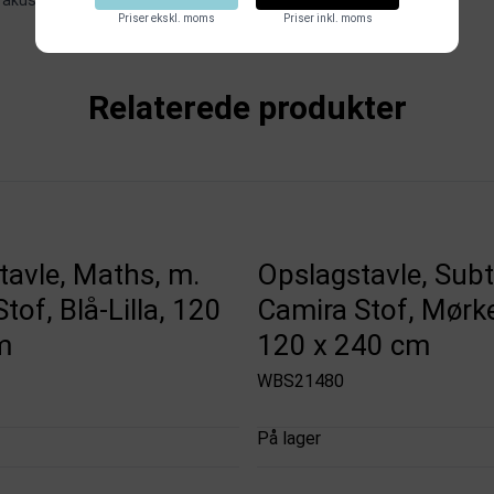
 akustikpaneler
.
Priser ekskl. moms
Priser inkl. moms
Relaterede produkter
tavle, Maths, m.
Opslagstavle, Subt
tof, Blå-Lilla, 120
Camira Stof, Mørk
m
120 x 240 cm
WBS21480
På lager