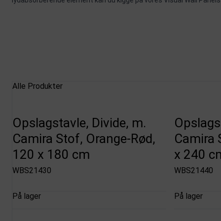
lydabsorberende element kan du kigge på vores
Visual Wall Panels
Alle Produkter
Opslagstavle, Divide, m.
Opslags
Camira Stof, Orange-Rød,
Camira S
120 x 180 cm
x 240 c
WBS21430
WBS21440
På lager
På lager