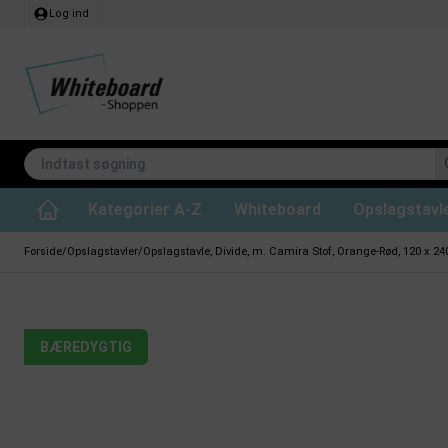
Log ind
Kategorier A-Z
Whiteboard
Opslagstavl
Lydabsorberende loftpaneler
Whiteboard til projektion
CHAT BOARD glastavler
Whiteboard rengøring
Whiteboard Standard
Kridttavle tilbehør
Filt opslagstavler
Lydabsorberende rumdel
Whiteboard ski
Whiteboard Prof
Magneter til whit
Kork opsl
Glastavler på hjul
Forside
/
Opslagstavler
/
Opslagstavle, Divide, m. Camira Stof, Orange-Rød, 120 x 2
BÆREDYGTIG