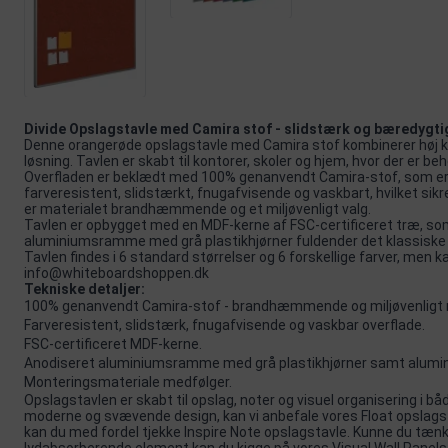
Divide Opslagstavle med Camira stof - slidstærk og bæredygti
Denne orangerøde opslagstavle med Camira stof kombinerer høj kva
løsning. Tavlen er skabt til kontorer, skoler og hjem, hvor der er beh
Overfladen er beklædt med 100% genanvendt Camira-stof, som er 
farveresistent, slidstærkt, fnugafvisende og vaskbart, hvilket sikre
er materialet brandhæmmende og et miljøvenligt valg.
Tavlen er opbygget med en MDF-kerne af FSC-certificeret træ, som 
aluminiumsramme med grå plastikhjørner fuldender det klassiske 
Tavlen findes i 6 standard størrelser og 6 forskellige farver, men 
info@whiteboardshoppen.dk
Tekniske detaljer:
100% genanvendt Camira-stof - brandhæmmende og miljøvenligt 
Farveresistent, slidstærk, fnugafvisende og vaskbar overflade.
FSC-certificeret MDF-kerne.
Anodiseret aluminiumsramme med grå plastikhjørner samt alumi
Monteringsmateriale medfølger.
Opslagstavlen er skabt til opslag, noter og visuel organisering i bå
moderne og svævende design, kan vi anbefale vores
Float opslags
kan du med fordel tjekke
Inspire Note
opslagstavle. Kunne du tænk