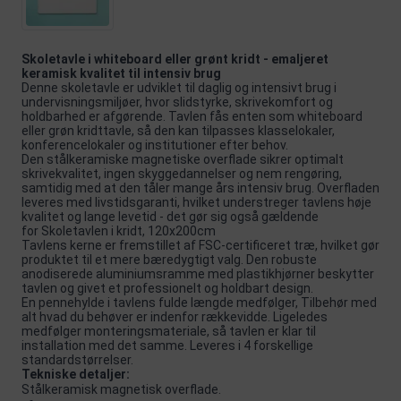
Skoletavle i whiteboard eller grønt kridt - emaljeret
keramisk kvalitet til intensiv brug
Denne skoletavle er udviklet til daglig og intensivt brug i
undervisningsmiljøer, hvor slidstyrke, skrivekomfort og
holdbarhed er afgørende. Tavlen fås enten som whiteboard
eller grøn kridttavle, så den kan tilpasses klasselokaler,
konferencelokaler og institutioner efter behov.
Den stålkeramiske magnetiske overflade sikrer optimalt
skrivekvalitet, ingen skyggedannelser og nem rengøring,
samtidig med at den tåler mange års intensiv brug. Overfladen
leveres med livstidsgaranti, hvilket understreger tavlens høje
kvalitet og lange levetid - det gør sig også gældende
for
Skoletavlen i kridt, 120x200cm
Tavlens kerne er fremstillet af FSC-certificeret træ, hvilket gør
produktet til et mere bæredygtigt valg. Den robuste
anodiserede aluminiumsramme med plastikhjørner beskytter
tavlen og givet et professionelt og holdbart design.
En pennehylde i tavlens fulde længde medfølger,
Tilbehør med
alt hvad du behøver
er indenfor rækkevidde. Ligeledes
medfølger monteringsmateriale, så tavlen er klar til
installation med det samme. Leveres i 4 forskellige
standardstørrelser.
Tekniske detaljer:
Stålkeramisk magnetisk overflade.