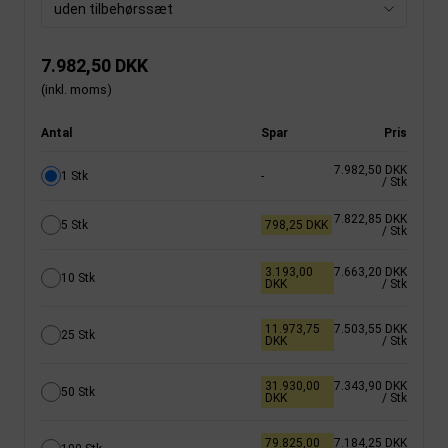
uden tilbehørssæt
7.982,50 DKK
(inkl. moms)
Antal
Spar
Pris
7.982,50 DKK
1 Stk
-
/ Stk
7.822,85 DKK
5 Stk
798,25 DKK
/ Stk
3.193,00
7.663,20 DKK
10 Stk
DKK
/ Stk
11.973,75
7.503,55 DKK
25 Stk
DKK
/ Stk
31.930,00
7.343,90 DKK
50 Stk
DKK
/ Stk
79.825,00
7.184,25 DKK