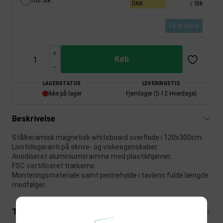
100 Stk
DKK
/ Stk
Få et tilbud
Køb
LAGERSTATUS
LEVERINGSTID
Ikke på lager
Fjernlager (5-12 Hverdage)
Beskrivelse
Stålkeramisk magnetisk whiteboard overflade i 120x300cm.
Livstidsgaranti på skrive- og viskeegenskaber.
Anodiseret aluminiumsramme med plastikhjørner.
FSC-certificeret trækerne.
Monteringsmateriale samt pennehylde i tavlens fulde længde
medfølger.
Tekniske specifikationer