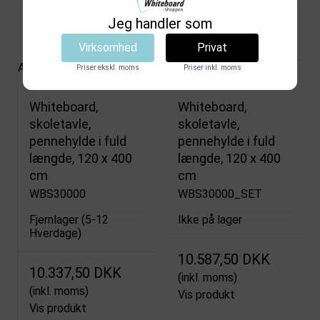
Jeg handler som
Relaterede produkter
Virksomhed
Privat
Alle Produkter
Priser ekskl. moms
Priser inkl. moms
Whiteboard,
Whiteboard,
skoletavle,
skoletavle,
pennehylde i fuld
pennehylde i fuld
længde, 120 x 400
længde, 120 x 400
cm
cm
WBS30000
WBS30000_SET
Fjernlager (5-12
Ikke på lager
Hverdage)
10.587,50 DKK
10.337,50 DKK
(inkl. moms)
(inkl. moms)
Vis produkt
Vis produkt