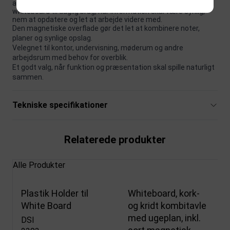
aluminiumramme, til intensivt brug er et funktionelt
whiteboard til daglig brug, når information skal være synlig,
nem at opdatere og let at arbejde videre med.
Den magnetiske overflade gør det let at kombinere noter,
planer og synlige opslag.
Velegnet til kontor, undervisning, møderum og andre
arbejdsrum med behov for overblik.
Et godt valg, når funktion og præsentation skal spille naturligt
sammen.
Tekniske specifikationer
Relaterede produkter
Alle Produkter
Plastik Holder til
Whiteboard, kork-
White Board
og kridt kombitavle
med ugeplan, inkl.
DSI