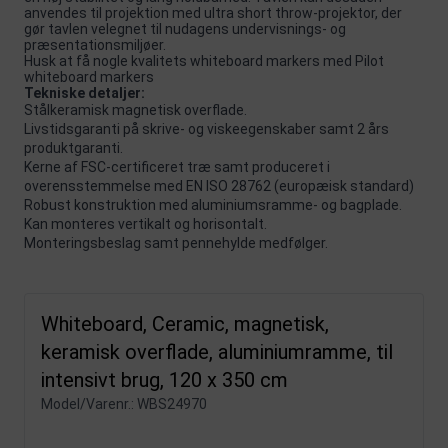
anvendes til projektion med ultra short throw-projektor, der
gør tavlen velegnet til nudagens undervisnings- og
præsentationsmiljøer.
Husk at få nogle kvalitets whiteboard markers med
Pilot
whiteboard markers
Tekniske detaljer:
Stålkeramisk magnetisk overflade.
Livstidsgaranti på skrive- og viskeegenskaber samt 2 års
produktgaranti.
Kerne af FSC-certificeret træ samt produceret i
overensstemmelse med EN ISO 28762 (europæisk standard)
Robust konstruktion med aluminiumsramme- og bagplade.
Kan monteres vertikalt og horisontalt.
Monteringsbeslag samt pennehylde medfølger.
Whiteboard, Ceramic, magnetisk,
keramisk overflade, aluminiumramme, til
intensivt brug, 120 x 350 cm
Model/Varenr.:
WBS24970