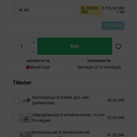
26.380,00
5.935,50 DKK
40 Stk
DKK
/ Stk
Få et tilbud
Køb
LAGERSTATUS
LEVERINGSTID
Ikke på lager
Fjernlager (5-12 Hverdage)
Tilbehør
Hammerplugs til dobbelt gips- eller
40,00 DKK
gasbetonvæg
Udbyggerbeslag til whiteboardtavler, 15 mm
52,00 DKK
fra væggen
Monteringssæt til whiteboardtavler
81,00 DKK