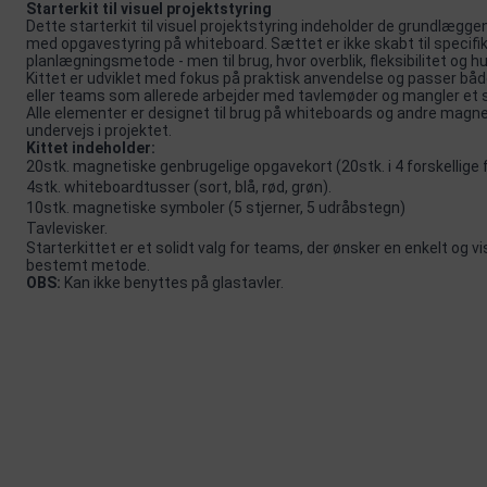
Starterkit til visuel projektstyring
Dette starterkit til visuel projektstyring indeholder de grundlægg
med opgavestyring på whiteboard. Sættet er ikke skabt til specifi
planlægningsmetode - men til brug, hvor overblik, fleksibilitet og hu
Kittet er udviklet med fokus på praktisk anvendelse og passer både
eller teams som allerede arbejder med tavlemøder og mangler et s
Alle elementer er designet til brug på whiteboards og andre magnet
undervejs i projektet.
Kittet indeholder:
20stk. magnetiske genbrugelige opgavekort (20stk. i 4 forskellige f
4stk. whiteboardtusser (sort, blå, rød, grøn).
10stk. magnetiske symboler (5 stjerner, 5 udråbstegn)
Tavlevisker.
Starterkittet er et solidt valg for teams, der ønsker en enkelt og vi
bestemt metode.
OBS:
Kan ikke benyttes på glastavler.