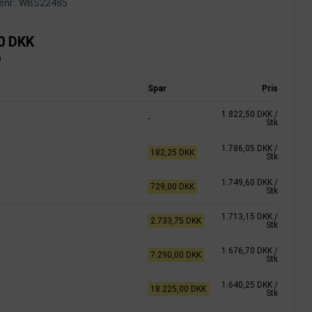
nr.:
WBS22485
0 DKK
)
Spar
Pris
1.822,50 DKK
/
-
Stk
1.786,05 DKK
/
182,25 DKK
Stk
1.749,60 DKK
/
729,00 DKK
Stk
1.713,15 DKK
/
2.733,75 DKK
Stk
1.676,70 DKK
/
7.290,00 DKK
Stk
1.640,25 DKK
/
18.225,00 DKK
Stk