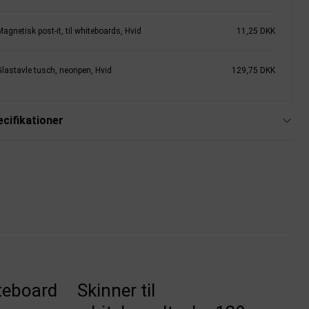
agnetisk post-it, til whiteboards, Hvid
11,25 DKK
Glastavle tusch, neonpen, Hvid
129,75 DKK
cifikationer
teboard
Skinner til