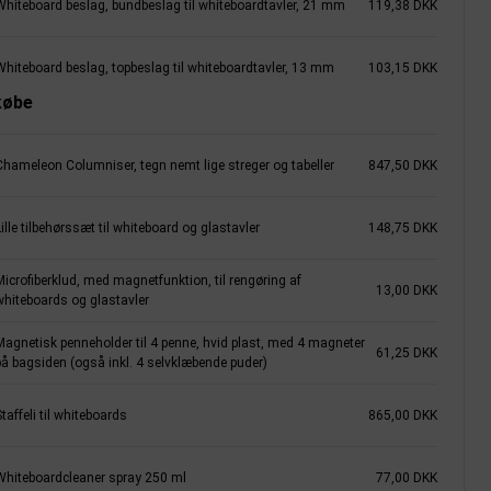
Whiteboard beslag, bundbeslag til whiteboardtavler, 21 mm
119,38 DKK
Whiteboard beslag, topbeslag til whiteboardtavler, 13 mm
103,15 DKK
købe
Chameleon Columniser, tegn nemt lige streger og tabeller
847,50 DKK
ille tilbehørssæt til whiteboard og glastavler
148,75 DKK
icrofiberklud, med magnetfunktion, til rengøring af
13,00 DKK
whiteboards og glastavler
Magnetisk penneholder til 4 penne, hvid plast, med 4 magneter
61,25 DKK
på bagsiden (også inkl. 4 selvklæbende puder)
taffeli til whiteboards
865,00 DKK
Whiteboardcleaner spray 250 ml
77,00 DKK