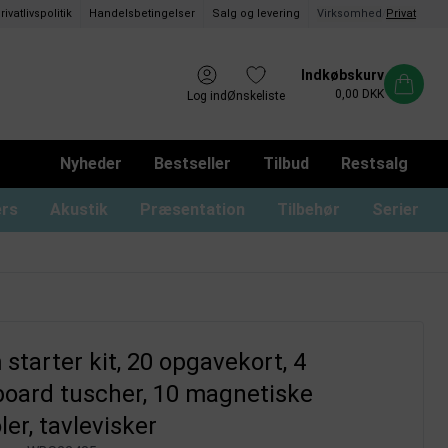
rivatlivspolitik
Handelsbetingelser
Salg og levering
Virksomhed
/
Privat
Indkøbskurv
0,00 DKK
Log ind
Ønskeliste
Nyheder
Bestseller
Tilbud
Restsalg
ers
Akustik
Præsentation
Tilbehør
Serier
ommer og magnetrammer
oard med låger og lås
usser til glastavler
Whiteboard uden ramme
Monterings materialer
Tusser til whiteboard
Whiteboard print
starter kit, 20 opgavekort, 4
board tuscher, 10 magnetiske
er, tavlevisker