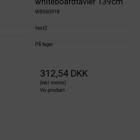
whiteboardtavler 139cm
WBS60918
test2
På lager
312,54 DKK
(inkl. moms)
Vis produkt