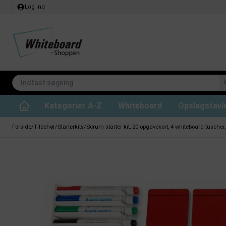
Log ind
Kategorier A-Z
Whiteboard
Opslagstavl
Lydabsorberende loftpaneler
Whiteboard til projektion
CHAT BOARD glastavler
Whiteboard rengøring
Whiteboard Standard
Kridttavle tilbehør
Filt opslagstavler
Lydabsorberende rumdel
Whiteboard ski
Whiteboard Prof
Magneter til whit
Kork opsl
Glastavler på hjul
Forside
/
Tilbehør
/
Starterkits
/
Scrum starter kit, 20 opgavekort, 4 whiteboard tuscher