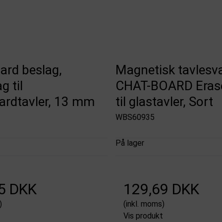
ard beslag,
Magnetisk tavlesv
g til
CHAT-BOARD Eraser
ardtavler, 13 mm
til glastavler, Sort
WBS60935
På lager
5 DKK
129,69 DKK
)
(inkl. moms)
t
Vis produkt