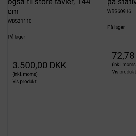
også til store tavler, 144
på stati
cm
WBS60916
WBS21110
På lager
På lager
72,78
3.500,00 DKK
(inkl. moms
Vis produk
(inkl. moms)
Vis produkt