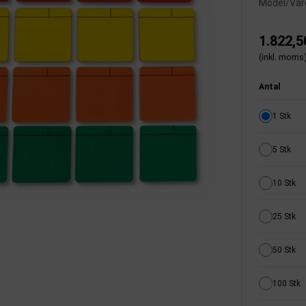
Model/Vare
1.822,5
(inkl. moms
Antal
1 Stk
5 Stk
10 Stk
25 Stk
50 Stk
100 Stk