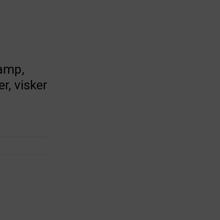
amp,
, visker