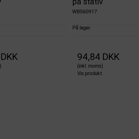
v
på stativ
WBS60917
På lager
 DKK
94,84 DKK
)
(inkl. moms)
t
Vis produkt