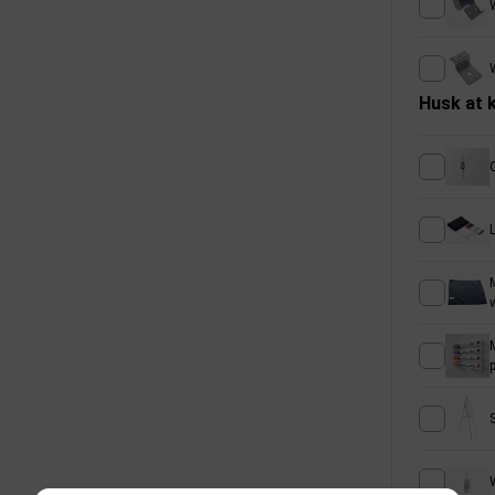
Husk at 
L
M
S