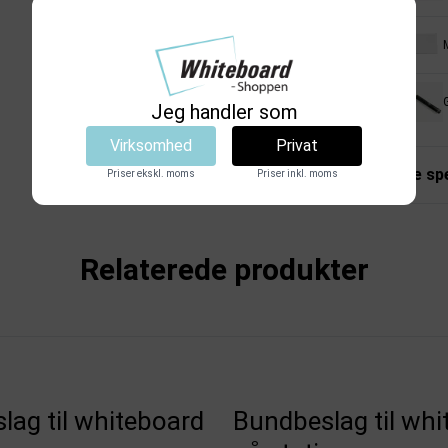
M
Jeg handler som
Virksomhed
Privat
Tekniske spe
Priser ekskl. moms
Priser inkl. moms
Relaterede produkter
lag til whiteboard
Bundbeslag til whi