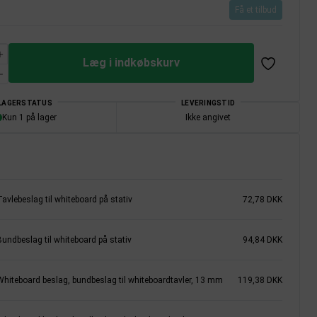
Få et tilbud
Læg i indkøbskurv
LAGERSTATUS
LEVERINGSTID
Kun 1 på lager
Ikke angivet
avlebeslag til whiteboard på stativ
72,78 DKK
Bundbeslag til whiteboard på stativ
94,84 DKK
Whiteboard beslag, bundbeslag til whiteboardtavler, 13 mm
119,38 DKK