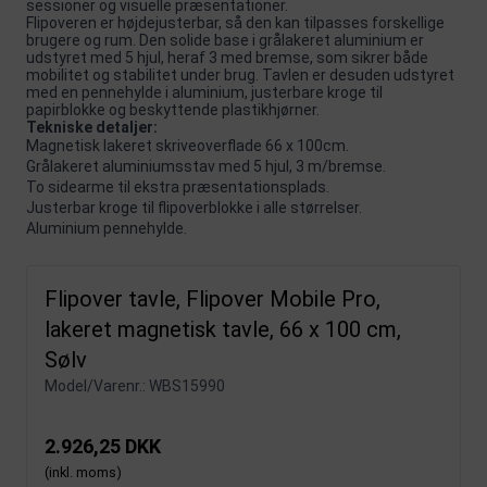
sessioner og visuelle præsentationer.
Flipoveren er højdejusterbar, så den kan tilpasses forskellige
brugere og rum. Den solide base i grålakeret aluminium er
udstyret med 5 hjul, heraf 3 med bremse, som sikrer både
mobilitet og stabilitet under brug. Tavlen er desuden udstyret
med en pennehylde i aluminium, justerbare kroge til
papirblokke og beskyttende plastikhjørner.
Tekniske detaljer:
Magnetisk lakeret skriveoverflade 66 x 100cm.
Grålakeret aluminiumsstav med 5 hjul, 3 m/bremse.
To sidearme til ekstra præsentationsplads.
Justerbar kroge til flipoverblokke i alle størrelser.
Aluminium pennehylde.
Flipover tavle, Flipover Mobile Pro,
lakeret magnetisk tavle, 66 x 100 cm,
Sølv
Model/Varenr.:
WBS15990
2.926,25 DKK
(inkl. moms)