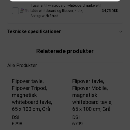
Tuscher til whiteboard, whiteboardmarkere til
både whiteboard og flipover, 4 stk,
34,75 DKK
Sort/grøn/blå/rød
Tekniske specifikationer
Relaterede produkter
Alle Produkter
Flipover tavle,
Flipover tavle,
Flipover Tripod,
Flipover Mobile,
magnetisk
magnetisk
whiteboard tavle,
whiteboard tavle,
65 x 100 cm, Grå
65 x 100 cm, Grå
DSI
DSI
6798
6799