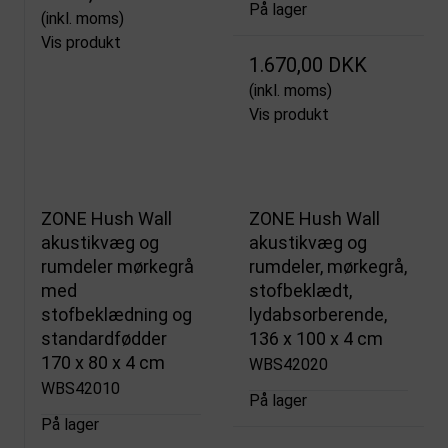
På lager
(inkl. moms)
Vis produkt
1.670,00 DKK
(inkl. moms)
Vis produkt
ZONE Hush Wall
ZONE Hush Wall
akustikvæg og
akustikvæg og
rumdeler mørkegrå
rumdeler, mørkegrå,
med
stofbeklædt,
stofbeklædning og
lydabsorberende,
standardfødder
136 x 100 x 4 cm
170 x 80 x 4 cm
WBS42020
WBS42010
På lager
På lager