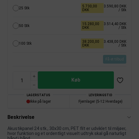
5.730,00
3.590,80 DKK
25 Stk
DKK
/ Stk
15.280,00
3.514,40 DKK
50 Stk
DKK
/ Stk
38.200,00
3.438,00 DKK
100 Stk
DKK
/ Stk
Få et tilbud
Køb
LAGERSTATUS
LEVERINGSTID
Ikke på lager
Fjernlager (5-12 Hverdage)
Beskrivelse
Akustikpanel 24 stk., 30x30 cm, PET filt er udviklet til miljøer,
hvor funktion og et ordentligt visuelt udtryk skal gå naturligt
hånd i hånd.