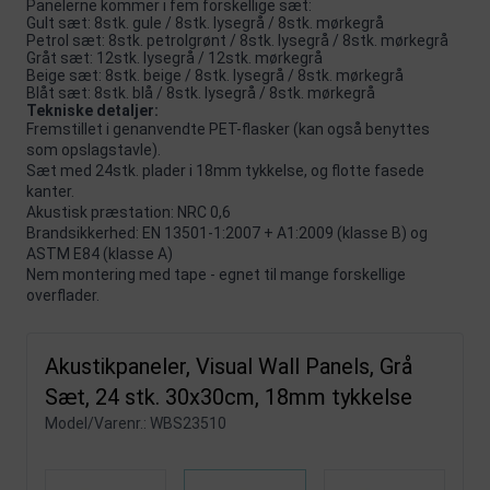
Panelerne kommer i fem forskellige sæt:
Gult sæt: 8stk. gule / 8stk. lysegrå / 8stk. mørkegrå
Petrol sæt: 8stk. petrolgrønt / 8stk. lysegrå / 8stk. mørkegrå
Gråt sæt: 12stk. lysegrå / 12stk. mørkegrå
Beige sæt: 8stk. beige / 8stk. lysegrå / 8stk. mørkegrå
Blåt sæt: 8stk. blå / 8stk. lysegrå / 8stk. mørkegrå
Tekniske detaljer:
Fremstillet i genanvendte PET-flasker (kan også benyttes
som opslagstavle).
Sæt med 24stk. plader i 18mm tykkelse, og flotte fasede
kanter.
Akustisk præstation: NRC 0,6
Brandsikkerhed: EN 13501-1:2007 + A1:2009 (klasse B) og
ASTM E84 (klasse A)
Nem montering med tape - egnet til mange forskellige
overflader.
Akustikpaneler, Visual Wall Panels, Grå
Sæt, 24 stk. 30x30cm, 18mm tykkelse
Model/Varenr.:
WBS23510