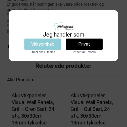
Et godt valg, når løsningen skal være både praktisk og
præsentabel i daglig brug.
Passer godt til professionelle miljøer, hvor brugervenlighed og
overblik betyder noget.
Et godt valg, når funktion og præsentation skal spille naturligt
sammen.
Jeg handler som
Virksomhed
Privat
Tekniske specifikationer
Priser ekskl. moms
Priser inkl. moms
Relaterede produkter
Alle Produkter
Akustikpaneler,
Akustikpaneler,
Visual Wall Panels,
Visual Wall Panels,
Grå + Grøn Sæt, 24
Grå + Gul Sæt, 24
stk. 30x30cm,
stk. 30x30cm,
18mm tykkelse
18mm tykkelse