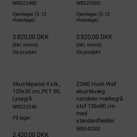
WBS23490
WBS23500
Fjernlager (5-12
Fjernlager (5-12
Hverdage)
Hverdage)
3.820,00 DKK
3.820,00 DKK
(inkl. moms)
(inkl. moms)
Vis produkt
Vis produkt
Akustikpanel 4 stk.,
ZONE Hush Wall
120x30 cm, PET filt,
akustikvæg
Lysegrå
rumdeler mørkegrå
stof 136x80 cm
WBS23540
med
På lager
standardfødder
WBS42000
2.420,00 DKK