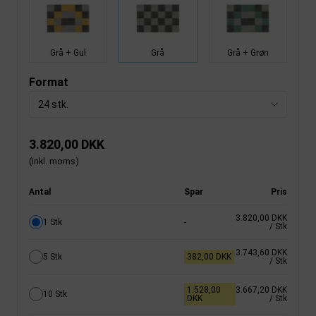
Grå + Gul
Grå
Grå + Grøn
Format
24 stk.
3.820,00 DKK
(inkl. moms)
Antal
Spar
Pris
3.820,00 DKK
1 Stk
-
/ Stk
3.743,60 DKK
5 Stk
382,00 DKK
/ Stk
1.528,00
3.667,20 DKK
10 Stk
DKK
/ Stk