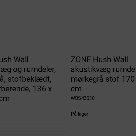
sh Wall
ZONE Hush Wall
væg og rumdeler,
akustikvæg rumdel
å, stofbeklædt,
mørkegrå stof 170
rberende, 136 x
cm
 cm
WBS42030
På lager