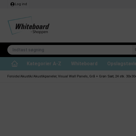
Log ind
Kategorier A-Z
Whiteboard
Opslagstavl
Lydabsorberende loftpaneler
Whiteboard til projektion
CHAT BOARD glastavler
Whiteboard rengøring
Whiteboard Standard
Kridttavle tilbehør
Filt opslagstavler
Lydabsorberende rumdel
Whiteboard ski
Whiteboard Prof
Magneter til whit
Kork opsl
Glastavler på hjul
Forside
/
Akustik
/
Akustikpaneler, Visual Wall Panels, Grå + Grøn Sæt, 24 stk. 30x