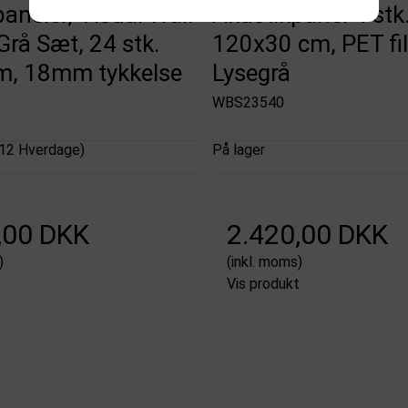
aneler, Visual Wall
Akustikpanel 4 stk.
Grå Sæt, 24 stk.
120x30 cm, PET fil
, 18mm tykkelse
Lysegrå
WBS23540
-12 Hverdage)
På lager
,00 DKK
2.420,00 DKK
)
(inkl. moms)
t
Vis produkt