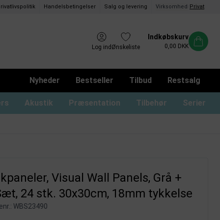
rivatlivspolitik
Handelsbetingelser
Salg og levering
Virksomhed
/
Privat
Indkøbskurv
0,00 DKK
Log ind
Ønskeliste
Nyheder
Bestseller
Tilbud
Restsalg
ers
Akustik
Præsentation
Tilbehør
Serier
ommer og magnetrammer
oard med låger og lås
usser til glastavler
Whiteboard uden ramme
Monterings materialer
Tusser til whiteboard
Whiteboard print
kpaneler, Visual Wall Panels, Grå +
æt, 24 stk. 30x30cm, 18mm tykkelse
nr.:
WBS23490