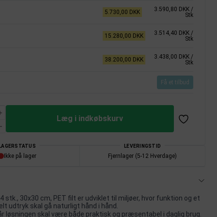
3.590,80 DKK
/
5.730,00 DKK
Stk
3.514,40 DKK
/
15.280,00 DKK
Stk
3.438,00 DKK
/
38.200,00 DKK
Stk
Få et tilbud
Læg i indkøbskurv
LAGERSTATUS
LEVERINGSTID
Ikke på lager
Fjernlager (5-12 Hverdage)
 stk., 30x30 cm, PET filt er udviklet til miljøer, hvor funktion og et
elt udtryk skal gå naturligt hånd i hånd.
når løsningen skal være både praktisk og præsentabel i daglig brug.