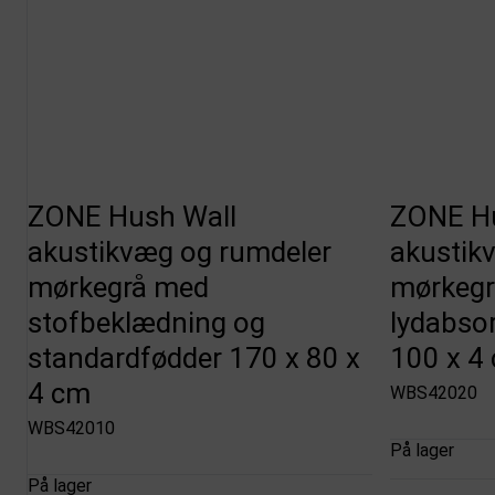
ZONE Hush Wall
ZONE Hu
akustikvæg og rumdeler
akustik
mørkegrå med
mørkegr
stofbeklædning og
lydabso
standardfødder 170 x 80 x
100 x 4
4 cm
WBS42020
WBS42010
På lager
På lager