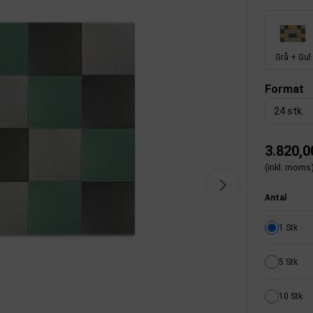
Grå + Gul
Format
24 stk.
3.820,0
(inkl. moms
Antal
1 Stk
5 Stk
10 Stk