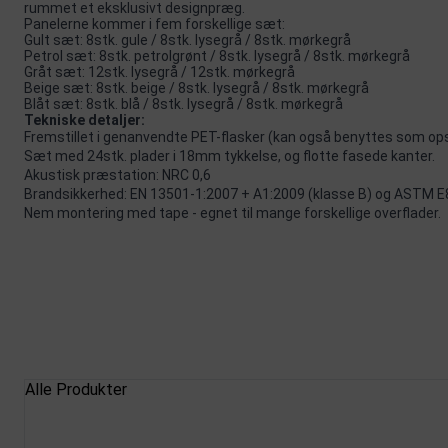
rummet et eksklusivt designpræg.
Panelerne kommer i fem forskellige sæt:
Gult sæt: 8stk. gule / 8stk. lysegrå / 8stk. mørkegrå
Petrol sæt: 8stk. petrolgrønt / 8stk. lysegrå / 8stk. mørkegrå
Gråt sæt: 12stk. lysegrå / 12stk. mørkegrå
Beige sæt: 8stk. beige / 8stk. lysegrå / 8stk. mørkegrå
Blåt sæt: 8stk. blå / 8stk. lysegrå / 8stk. mørkegrå
Tekniske detaljer:
Fremstillet i genanvendte PET-flasker (kan også benyttes som ops
Sæt med 24stk. plader i 18mm tykkelse, og flotte fasede kanter.
Akustisk præstation: NRC 0,6
Brandsikkerhed: EN 13501-1:2007 + A1:2009 (klasse B) og ASTM E8
Nem montering med tape - egnet til mange forskellige overflader.
Alle Produkter