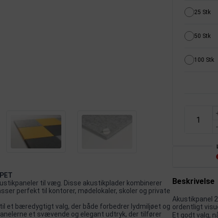
25 Stk
50 Stk
100 Stk
 PET
Beskrivelse
ustikpaneler til væg. Disse akustikplader kombinerer
ser perfekt til kontorer, mødelokaler, skoler og private
Akustikpanel 24
til et bæredygtigt valg, der både forbedrer lydmiljøet og
ordentligt visu
 panelerne et svævende og elegant udtryk, der tilfører
Et godt valg, 