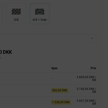
Grå
Grå + Grøn
0 DKK
)
Spar
Pris
3.820,00 DKK
/
-
Stk
3.743,60 DKK
/
382,00 DKK
Stk
3.667,20 DKK
/
1.528,00 DKK
Stk