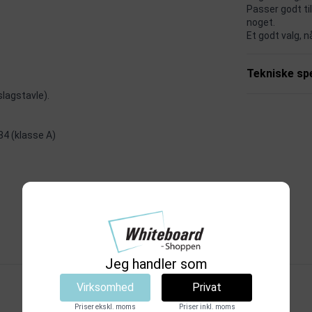
Passer godt til
noget.
Et godt valg, 
Tekniske spe
lagstavle).
4 (klasse A)
Relaterede produkter
Jeg handler som
Virksomhed
Privat
Priser ekskl. moms
Priser inkl. moms