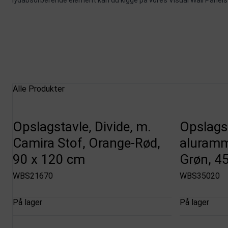
lydabsorberende element kan du kigge på vores
Visual Wall Panels
Alle Produkter
Opslagstavle, Divide, m.
Opslags
Camira Stof, Orange-Rød,
aluramme
90 x 120 cm
Grøn, 4
WBS21670
WBS35020
På lager
På lager