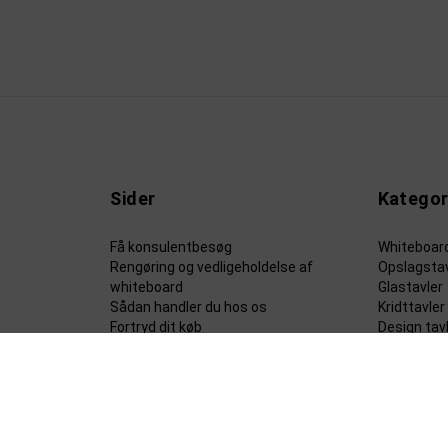
Sider
Kategor
Få konsulentbesøg
Whiteboar
Rengøring og vedligeholdelse af
Opslagstav
whiteboard
Glastavler
Sådan handler du hos os
Kridttavler
Fortryd dit køb
Design tav