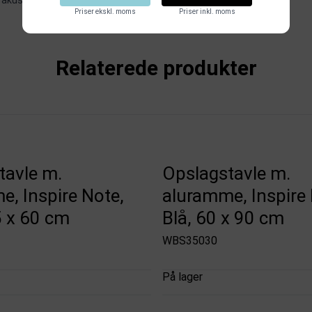
 akustikpaneler
.
Priser ekskl. moms
Priser inkl. moms
Relaterede produkter
tavle m.
Opslagstavle m.
, Inspire Note,
aluramme, Inspire 
5 x 60 cm
Blå, 60 x 90 cm
WBS35030
På lager