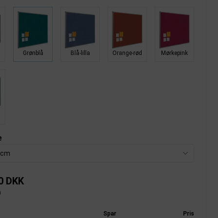
Grønblå
Blå-lilla
Orange-rød
Mørkepink
n
e
 cm
0 DKK
)
Spar
Pris