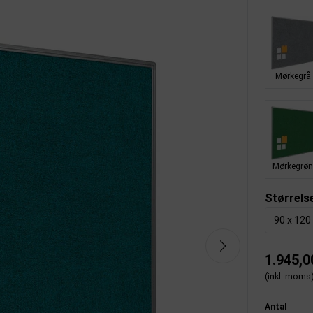
Mørkegrå
Mørkegrø
Størrels
90 x 120
1.945,0
(inkl. moms
Antal