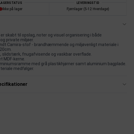
LAGERSTATUS
LEVERINGSTID
Ikke på lager
Fjernlager (5-12 Hverdage)
r skabt til opslag, noter og visuel organisering i både
og private miljøer.
dt Camira-stof - brandhæmmende og miljøvenligt materiale i
120cm.
, slidstærk, fnugafvisende og vaskbar overflade.
et MDF-kerne.
uminiumsramme med grå plastikhjørner samt aluminium bagplade.
eriale medfølger.
cifikationer