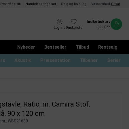
rivatlivspolitik
Handelsbetingelser
Salg og levering
Virksomhed
/
Privat
Indkøbskurv
0,00 DKK
Log ind
Ønskeliste
Nyheder
Bestseller
Tilbud
Restsalg
ers
Akustik
Præsentation
Tilbehør
Serier
ommer og magnetrammer
oard med låger og lås
usser til glastavler
Whiteboard uden ramme
Monterings materialer
Tusser til whiteboard
Whiteboard print
stavle, Ratio, m. Camira Stof,
å, 90 x 120 cm
nr.:
WBS21630