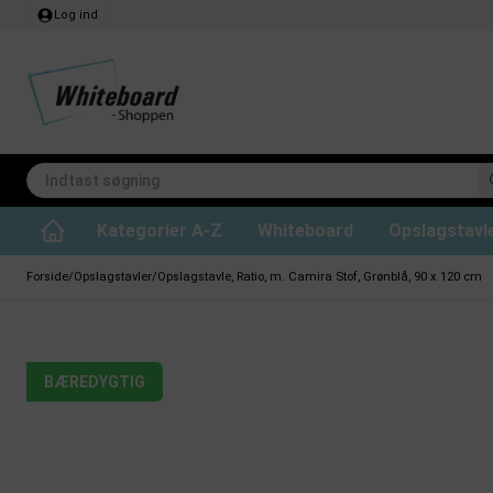
Log ind
Kategorier A-Z
Whiteboard
Opslagstavl
Lydabsorberende loftpaneler
Whiteboard til projektion
CHAT BOARD glastavler
Whiteboard rengøring
Whiteboard Standard
Kridttavle tilbehør
Filt opslagstavler
Lydabsorberende rumdel
Whiteboard ski
Whiteboard Prof
Magneter til whit
Kork opsl
Glastavler på hjul
Forside
/
Opslagstavler
/
Opslagstavle, Ratio, m. Camira Stof, Grønblå, 90 x 120 cm
BÆREDYGTIG