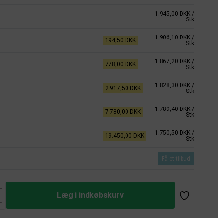
1.945,00 DKK
/
-
Stk
1.906,10 DKK
/
194,50 DKK
Stk
1.867,20 DKK
/
778,00 DKK
Stk
1.828,30 DKK
/
2.917,50 DKK
Stk
1.789,40 DKK
/
7.780,00 DKK
Stk
1.750,50 DKK
/
19.450,00 DKK
Stk
Få et tilbud
Læg i indkøbskurv