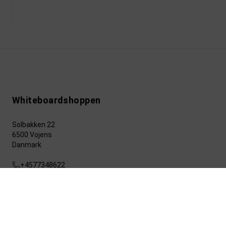
Whiteboardshoppen
Solbakken 22
6500 Vojens
Danmark
+4577348622
info@whiteboardshoppen.dk