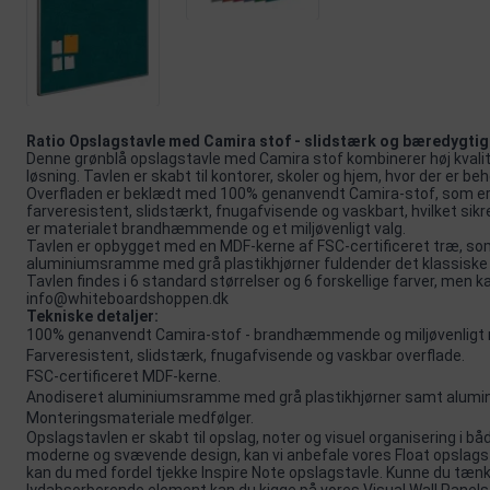
Ratio Opslagstavle med Camira stof - slidstærk og bæredygtig
Denne grønblå opslagstavle med Camira stof kombinerer høj kvalite
løsning. Tavlen er skabt til kontorer, skoler og hjem, hvor der er beh
Overfladen er beklædt med 100% genanvendt Camira-stof, som er 
farveresistent, slidstærkt, fnugafvisende og vaskbart, hvilket sikre
er materialet brandhæmmende og et miljøvenligt valg.
Tavlen er opbygget med en MDF-kerne af FSC-certificeret træ, som 
aluminiumsramme med grå plastikhjørner fuldender det klassiske 
Tavlen findes i 6 standard størrelser og 6 forskellige farver, men 
info@whiteboardshoppen.dk
Tekniske detaljer:
100% genanvendt Camira-stof - brandhæmmende og miljøvenligt 
Farveresistent, slidstærk, fnugafvisende og vaskbar overflade.
FSC-certificeret MDF-kerne.
Anodiseret aluminiumsramme med grå plastikhjørner samt alumi
Monteringsmateriale medfølger.
Opslagstavlen er skabt til opslag, noter og visuel organisering i bå
moderne og svævende design, kan vi anbefale vores
Float opslags
kan du med fordel tjekke
Inspire Note
opslagstavle. Kunne du tænk