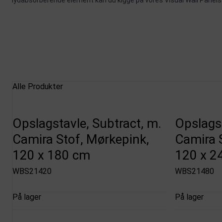
lydabsorberende element kan du kigge på vores
Visual Wall Panels
Alle Produkter
Opslagstavle, Subtract, m.
Opslagst
Camira Stof, Mørkepink,
Camira 
120 x 180 cm
120 x 2
WBS21420
WBS21480
På lager
På lager