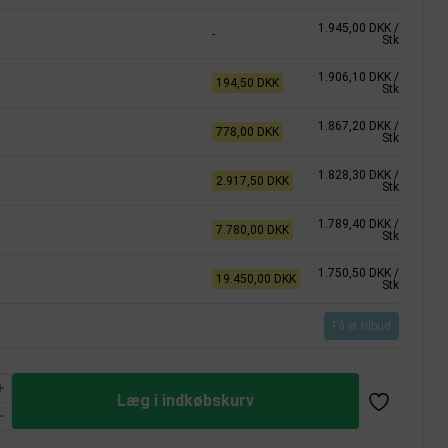
1.945,00 DKK
/
-
Stk
1.906,10 DKK
/
194,50 DKK
Stk
1.867,20 DKK
/
778,00 DKK
Stk
1.828,30 DKK
/
2.917,50 DKK
Stk
1.789,40 DKK
/
7.780,00 DKK
Stk
1.750,50 DKK
/
19.450,00 DKK
Stk
Få et tilbud
Læg i indkøbskurv