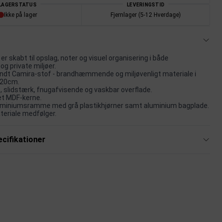
LAGERSTATUS
LEVERINGSTID
Ikke på lager
Fjernlager (5-12 Hverdage)
r skabt til opslag, noter og visuel organisering i både
og private miljøer.
dt Camira-stof - brandhæmmende og miljøvenligt materiale i
120cm.
, slidstærk, fnugafvisende og vaskbar overflade.
et MDF-kerne.
uminiumsramme med grå plastikhjørner samt aluminium bagplade.
eriale medfølger.
cifikationer