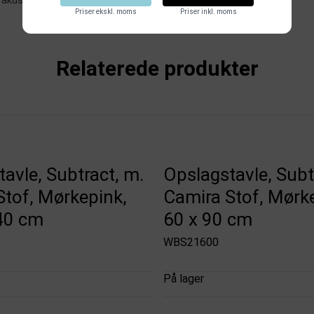
 akustikpaneler
.
Priser ekskl. moms
Priser inkl. moms
Relaterede produkter
avle, Subtract, m.
Opslagstavle, Subt
Stof, Mørkepink,
Camira Stof, Mørk
40 cm
60 x 90 cm
WBS21600
På lager