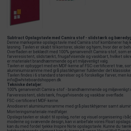
Subtract Opslagstavle med Camira stof - slidstærk og bæredyg
Denne mørkepinke opslagstavle med Camira stof kombinerer høj kva
løsning. Tavlen er skabt til kontorer, skoler og hjem, hvor der er beh
Overfladen er beklædt med 100% genanvendt Camira-stof, som er 
farveresistent, slidstærkt, fnugafvisende og vaskbart, hvilket sikre
er materialet brandhæmmende og et miljøvenligt valg.
Tavlen er opbygget med en MDF-kerne af FSC-certificeret træ, som 
aluminiumsramme med grå plastikhjørner fuldender det klassiske 
Tavlen findes i 6 standard størrelser og 6 forskellige farver, men 
info@whiteboardshoppen.dk
Tekniske detaljer:
100% genanvendt Camira-stof - brandhæmmende og miljøvenligt 
Farveresistent, slidstærk, fnugafvisende og vaskbar overflade.
FSC-certificeret MDF-kerne.
Anodiseret aluminiumsramme med grå plastikhjørner samt alumi
Monteringsmateriale medfølger.
Opslagstavlen er skabt til opslag, noter og visuel organisering i bå
moderne og svævende design, kan vi anbefale vores
Float opslags
kan du med fordel tjekke
Inspire Note
opslagstavle. Kunne du tænk