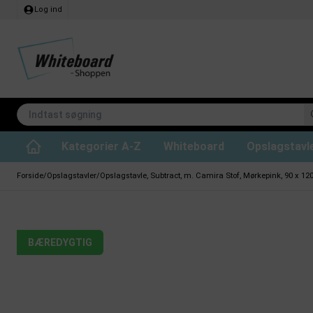
Log ind
Kategorier A-Z
Whiteboard
Opslagstavl
Lydabsorberende loftpaneler
Whiteboard til projektion
CHAT BOARD glastavler
Whiteboard rengøring
Whiteboard Standard
Kridttavle tilbehør
Filt opslagstavler
Lydabsorberende rumdel
Whiteboard ski
Whiteboard Prof
Magneter til whit
Kork opsl
Glastavler på hjul
Forside
/
Opslagstavler
/
Opslagstavle, Subtract, m. Camira Stof, Mørkepink, 90 x 12
BÆREDYGTIG