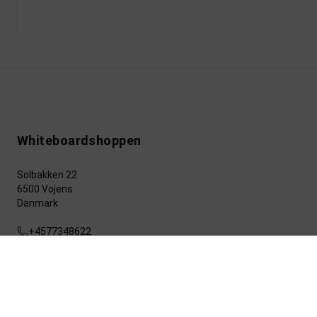
Whiteboardshoppen
Solbakken 22
6500 Vojens
Danmark
+4577348622
info@whiteboardshoppen.dk