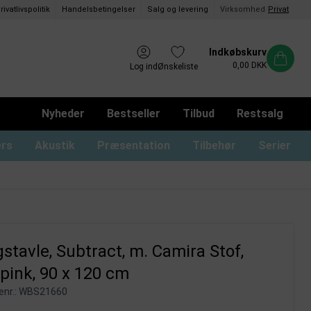
rivatlivspolitik
Handelsbetingelser
Salg og levering
Virksomhed
/
Privat
Indkøbskurv
0,00 DKK
Log ind
Ønskeliste
Nyheder
Bestseller
Tilbud
Restsalg
ers
Akustik
Præsentation
Tilbehør
Serier
ommer og magnetrammer
oard med låger og lås
usser til glastavler
Whiteboard uden ramme
Monterings materialer
Tusser til whiteboard
Whiteboard print
stavle, Subtract, m. Camira Stof,
pink, 90 x 120 cm
nr.:
WBS21660