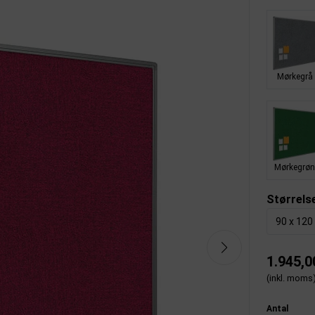
Mørkegrå
Mørkegrø
Størrels
90 x 120
1.945,0
(inkl. moms
Antal