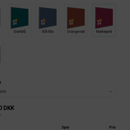
Grønblå
Blå-lilla
Orange-rød
Mørkepink
n
e
 cm
0 DKK
)
Spar
Pris