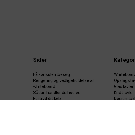
Sider
Kategor
Få konsulentbesøg
Whiteboar
Rengøring og vedligeholdelse af
Opslagstav
whiteboard
Glastavler
Sådan handler du hos os
Kridttavler
Fortryd dit køb
Design tav