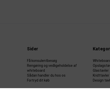
Sider
Kategor
Få konsulentbesøg
Whiteboar
Rengøring og vedligeholdelse af
Opslagstav
whiteboard
Glastavler
Sådan handler du hos os
Kridttavler
Fortryd dit køb
Design tav