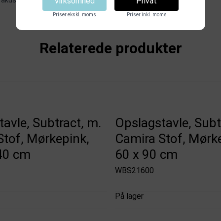
Virksomhed
Privat
 akustikpaneler
.
Priser ekskl. moms
Priser inkl. moms
Relaterede produkter
avle, Subtract, m.
Opslagstavle, Subt
Stof, Mørkepink,
Camira Stof, Mørk
40 cm
60 x 90 cm
WBS21600
På lager