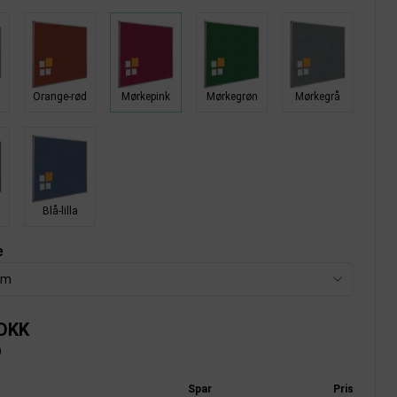
Orange-rød
Mørkepink
Mørkegrøn
Mørkegrå
Blå-lilla
e
cm
 DKK
)
Spar
Pris