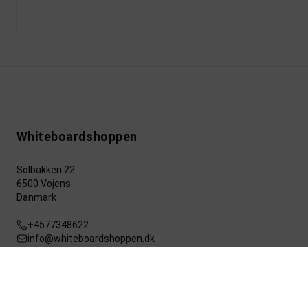
Whiteboardshoppen
Solbakken 22
6500 Vojens
Danmark
+4577348622
info@whiteboardshoppen.dk