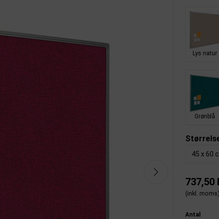
Lys natur
Grønblå
Størrels
45 x 60 
737,50
(inkl. moms
Antal