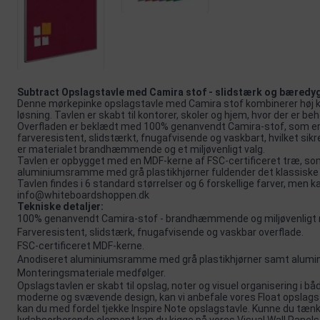
Subtract Opslagstavle med Camira stof - slidstærk og bæredyg
Denne mørkepinke opslagstavle med Camira stof kombinerer høj kva
løsning. Tavlen er skabt til kontorer, skoler og hjem, hvor der er beh
Overfladen er beklædt med 100% genanvendt Camira-stof, som er 
farveresistent, slidstærkt, fnugafvisende og vaskbart, hvilket sikre
er materialet brandhæmmende og et miljøvenligt valg.
Tavlen er opbygget med en MDF-kerne af FSC-certificeret træ, som 
aluminiumsramme med grå plastikhjørner fuldender det klassiske 
Tavlen findes i 6 standard størrelser og 6 forskellige farver, men 
info@whiteboardshoppen.dk
Tekniske detaljer:
100% genanvendt Camira-stof - brandhæmmende og miljøvenligt 
Farveresistent, slidstærk, fnugafvisende og vaskbar overflade.
FSC-certificeret MDF-kerne.
Anodiseret aluminiumsramme med grå plastikhjørner samt alumi
Monteringsmateriale medfølger.
Opslagstavlen er skabt til opslag, noter og visuel organisering i bå
moderne og svævende design, kan vi anbefale vores
Float opslags
kan du med fordel tjekke
Inspire Note
opslagstavle. Kunne du tænk