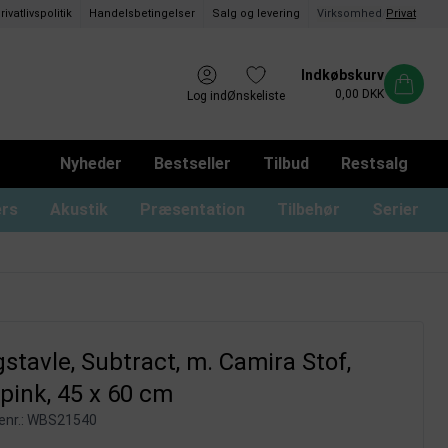
rivatlivspolitik
Handelsbetingelser
Salg og levering
Virksomhed
/
Privat
Indkøbskurv
0,00 DKK
Log ind
Ønskeliste
Nyheder
Bestseller
Tilbud
Restsalg
ers
Akustik
Præsentation
Tilbehør
Serier
ommer og magnetrammer
oard med låger og lås
usser til glastavler
Whiteboard uden ramme
Monterings materialer
Tusser til whiteboard
Whiteboard print
stavle, Subtract, m. Camira Stof,
ink, 45 x 60 cm
nr.:
WBS21540