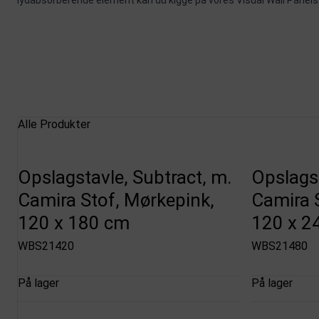
lydabsorberende element kan du kigge på vores
Visual Wall Panels
Alle Produkter
Opslagstavle, Subtract, m.
Opslagst
Camira Stof, Mørkepink,
Camira 
120 x 180 cm
120 x 2
WBS21420
WBS21480
På lager
På lager