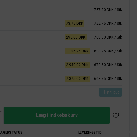
-
737,50 DKK
/ Stk
73,75 DKK
722,75 DKK
/ Stk
295,00 DKK
708,00 DKK
/ Stk
1.106,25 DKK
693,25 DKK
/ Stk
2.950,00 DKK
678,50 DKK
/ Stk
7.375,00 DKK
663,75 DKK
/ Stk
Få et tilbud
Læg i indkøbskurv
LAGERSTATUS
LEVERINGSTID