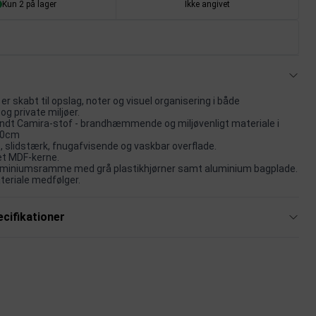
Kun 2 på lager
Ikke angivet
r skabt til opslag, noter og visuel organisering i både
og private miljøer.
dt Camira-stof - brandhæmmende og miljøvenligt materiale i
60cm
, slidstærk, fnugafvisende og vaskbar overflade.
et MDF-kerne.
uminiumsramme med grå plastikhjørner samt aluminium bagplade.
eriale medfølger.
cifikationer