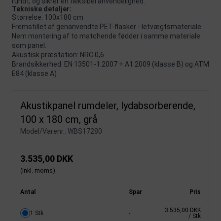
rundt, og sikrer en fleksibel anvendelighed.
Tekniske detaljer:
Størrelse: 100x180 cm
Fremstillet af genanvendte PET-flasker - letvægtsmateriale.
Nem montering af to matchende fødder i samme materiale
som panel.
Akustisk præstation: NRC 0,6
Brandsikkerhed: EN 13501-1:2007 + A1:2009 (klasse B) og ATM
E84 (klasse A)
Akustikpanel rumdeler, lydabsorberende,
100 x 180 cm, grå
Model/Varenr.:
WBS17280
3.535,00 DKK
(inkl. moms)
Antal
Spar
Pris
3.535,00 DKK
1 Stk
-
/ Stk