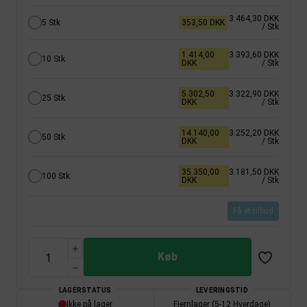
3.464,30 DKK
5 Stk
353,50 DKK
/ Stk
1.414,00
3.393,60 DKK
10 Stk
DKK
/ Stk
5.302,50
3.322,90 DKK
25 Stk
DKK
/ Stk
14.140,00
3.252,20 DKK
50 Stk
DKK
/ Stk
35.350,00
3.181,50 DKK
100 Stk
DKK
/ Stk
Få et tilbud
Køb
LAGERSTATUS
LEVERINGSTID
Ikke på lager
Fjernlager (5-12 Hverdage)