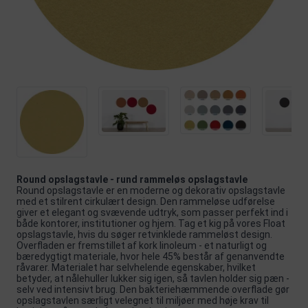
Round opslagstavle - rund rammeløs opslagstavle
Round opslagstavle er en moderne og dekorativ opslagstavle
med et stilrent cirkulært design. Den rammeløse udførelse
giver et elegant og svævende udtryk, som passer perfekt ind i
både kontorer, institutioner og hjem. Tag et kig på vores
Float
opslagstavle
, hvis du søger retvinklede rammeløst design.
Overfladen er fremstillet af kork linoleum - et naturligt og
bæredygtigt materiale, hvor hele 45% består af genanvendte
råvarer. Materialet har selvhelende egenskaber, hvilket
betyder, at nålehuller lukker sig igen, så tavlen holder sig pæn -
selv ved intensivt brug. Den bakteriehæmmende overflade gør
opslagstavlen særligt velegnet til miljøer med høje krav til