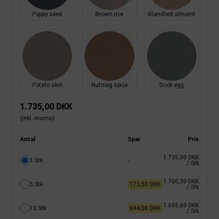
Poppy seed
Brown rice
Blanched almond
Potato skin
Nutmeg spice
Duck egg
1.735,00 DKK
(inkl. moms)
Antal
Spar
Pris
1.735,00 DKK
1 Stk
-
/ Stk
1.700,30 DKK
5 Stk
173,50 DKK
/ Stk
1.665,60 DKK
10 Stk
694,00 DKK
/ Stk