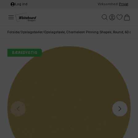
Log ind
Virksomhed
/
Privat
Forside
/
Opslagstavler
/
Opslagstavle, Chameleon Pinning Shapes, Round, 60 cm, F
BÆREDYGTIG