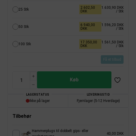
2.602,50
1.630,90 DKK
25 Stk
DKK
/ Stk
6.940,00
1.596,20 DKK
50 Stk
DKK
/ Stk
17.350,00
1.561,50 DKK
100 Stk
DKK
/ Stk
Få et tilbud
Køb
LAGERSTATUS
LEVERINGSTID
Ikke på lager
Fjernlager (5-12 Hverdage)
Tilbehør
Hammerplugs til dobbelt gips- eller
40,00 DKK