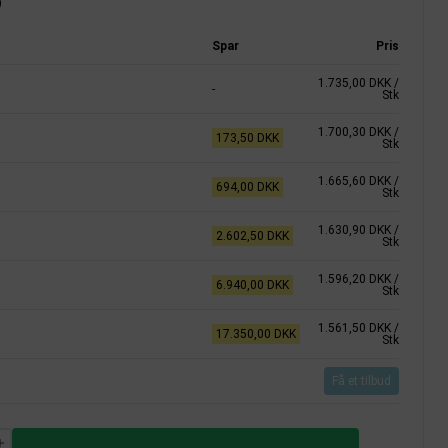
)
Spar
Pris
1.735,00 DKK
/
-
Stk
1.700,30 DKK
/
173,50 DKK
Stk
1.665,60 DKK
/
694,00 DKK
Stk
1.630,90 DKK
/
2.602,50 DKK
Stk
1.596,20 DKK
/
6.940,00 DKK
Stk
1.561,50 DKK
/
17.350,00 DKK
Stk
Få et tilbud