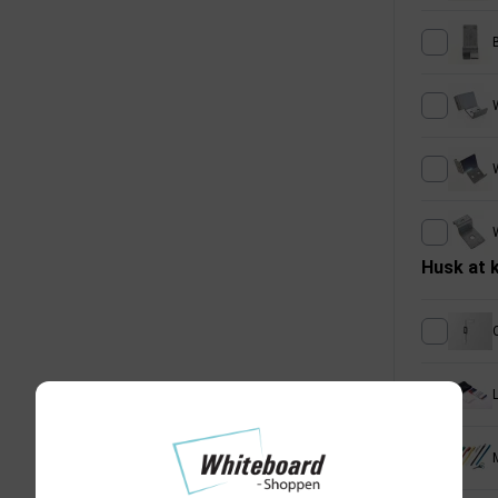
Husk at 
L