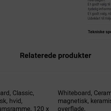
Et godt valg ti
tydelig informa
Et godt valg, 
Udviklet til m
Tekniske spe
Relaterede produkter
rd, Classic,
Whiteboard, Ceram
k, hvid,
magnetisk, kerami
umsramme, 120 x
overflade,