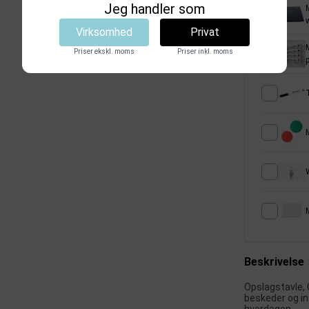
Jeg handler som
M
Virksomhed
Privat
Priser ekskl. moms
Priser inkl. moms
M
Beskrivelse
Opslagstavle, 
beskeder og in
hverdagen.