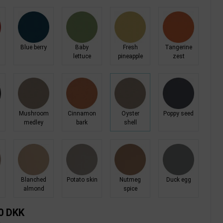
Blue berry
Baby
Fresh
Tangerine
lettuce
pineapple
zest
e
Mushroom
Cinnamon
Oyster
Poppy seed
medley
bark
shell
Blanched
Potato skin
Nutmeg
Duck egg
almond
spice
0 DKK