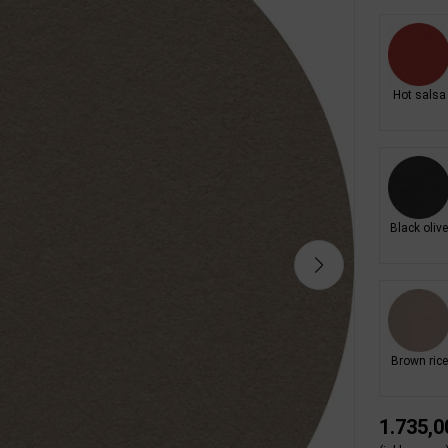
Hot salsa
Black oliv
Brown rice
1.735,0