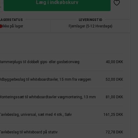
Læg i indkøbskurv
LAGERSTATUS
LEVERINGSTID
Ikke på lager
Fjernlager (5-12 Hverdage)
Hammerplugs til dobbelt gips- eller gasbetonvæg
40,00 DKK
Udbyggerbeslag til whiteboardtavler, 15 mm fra væggen
52,00 DKK
Monteringssæt til whiteboardtavler vægmontering, 13 mm
81,00 DKK
Tavlebeslag, universal, sæt med 4 stk., Sølv
161,25 DKK
avlebeslag til whiteboard på stativ
72,78 DKK