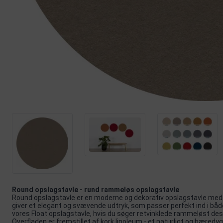
Round opslagstavle - rund rammeløs opslagstavle
Round opslagstavle er en moderne og dekorativ opslagstavle med 
giver et elegant og svævende udtryk, som passer perfekt ind i både 
vores
Float opslagstavle
, hvis du søger retvinklede rammeløst des
Overfladen er fremstillet af kork linoleum - et naturligt og bæred