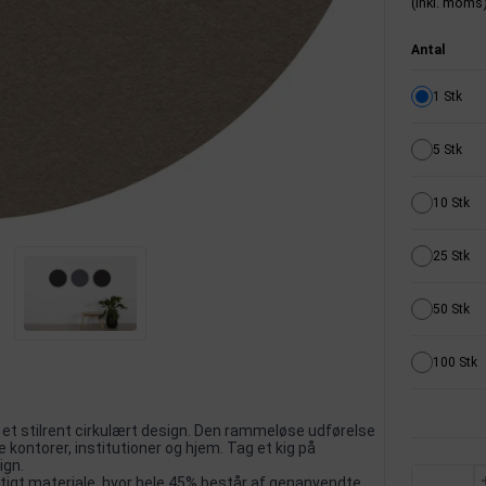
(inkl. moms
Antal
1 Stk
5 Stk
10 Stk
25 Stk
50 Stk
100 Stk
et stilrent cirkulært design. Den rammeløse udførelse
kontorer, institutioner og hjem. Tag et kig på
ign.
ygtigt materiale, hvor hele 45% består af genanvendte