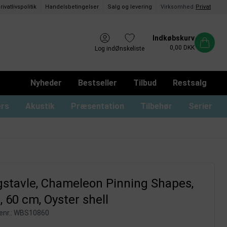
rivatlivspolitik
Handelsbetingelser
Salg og levering
Virksomhed
/
Privat
Indkøbskurv
0,00 DKK
Log ind
Ønskeliste
Nyheder
Bestseller
Tilbud
Restsalg
ers
Akustik
Præsentation
Tilbehør
Serier
ommer og magnetrammer
oard med låger og lås
usser til glastavler
Whiteboard uden ramme
Monterings materialer
Tusser til whiteboard
Whiteboard print
stavle, Chameleon Pinning Shapes,
 60 cm, Oyster shell
nr.:
WBS10860