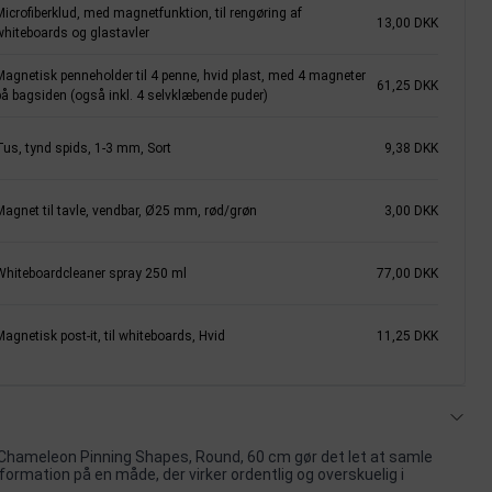
icrofiberklud, med magnetfunktion, til rengøring af
13,00 DKK
whiteboards og glastavler
Magnetisk penneholder til 4 penne, hvid plast, med 4 magneter
61,25 DKK
på bagsiden (også inkl. 4 selvklæbende puder)
Tus, tynd spids, 1-3 mm, Sort
9,38 DKK
Magnet til tavle, vendbar, Ø25 mm, rød/grøn
3,00 DKK
Whiteboardcleaner spray 250 ml
77,00 DKK
agnetisk post-it, til whiteboards, Hvid
11,25 DKK
Chameleon Pinning Shapes, Round, 60 cm gør det let at samle
formation på en måde, der virker ordentlig og overskuelig i