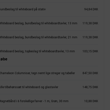
Bundbeslag til whiteboard på stativ
94,84 DKK
Whiteboard beslag, bundbeslag til whiteboardtavler, 13 mm
119,38 DKK
Whiteboard beslag, bundbeslag til whiteboardtavler, 21 mm
119,38 DKK
Whiteboard beslag, topbeslag til whiteboardtavler, 13 mm
103,15 DKK
købe
Chameleon Columniser, tegn nemt lige streger og tabeller
847,50 DKK
ille tilbehørssæt til whiteboard og glastavler
148,75 DKK
Magnetbånd i 6 forskellige farver - 1 m, Grøn, 30 mm
10,88 DKK