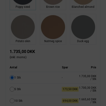
Poppy seed
Brown rice
Blanched almond
Potato skin
Nutmeg spice
Duck egg
1.735,00 DKK
(inkl. moms)
Antal
Spar
Pris
1.735,00 DKK
1 Stk
-
/ Stk
1.700,30 DKK
5 Stk
173,50 DKK
/ Stk
1.665,60 DKK
10 Stk
694,00 DKK
/ Stk