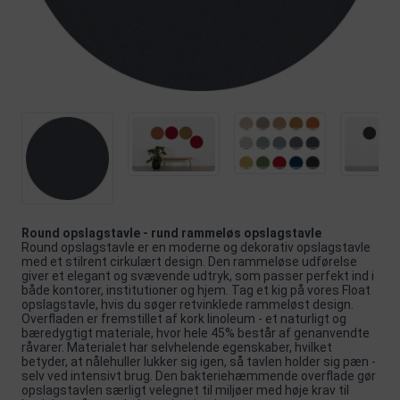
Round opslagstavle - rund rammeløs opslagstavle
Round opslagstavle er en moderne og dekorativ opslagstavle
med et stilrent cirkulært design. Den rammeløse udførelse
giver et elegant og svævende udtryk, som passer perfekt ind i
både kontorer, institutioner og hjem. Tag et kig på vores
Float
opslagstavle
, hvis du søger retvinklede rammeløst design.
Overfladen er fremstillet af kork linoleum - et naturligt og
bæredygtigt materiale, hvor hele 45% består af genanvendte
råvarer. Materialet har selvhelende egenskaber, hvilket
betyder, at nålehuller lukker sig igen, så tavlen holder sig pæn -
selv ved intensivt brug. Den bakteriehæmmende overflade gør
opslagstavlen særligt velegnet til miljøer med høje krav til