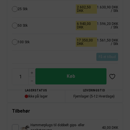
2.602,50
1.630,90 DKK
25 Stk
DKK
/ Stk
6.940,00
1.596,20 DKK
50 Stk
DKK
/ Stk
17.350,00
1.561,50 DKK
100 Stk
DKK
/ Stk
Få et tilbud
Køb
LAGERSTATUS
LEVERINGSTID
Ikke på lager
Fjernlager (5-12 Hverdage)
Tilbehør
Hammerplugs til dobbelt gips- eller
40,00 DKK