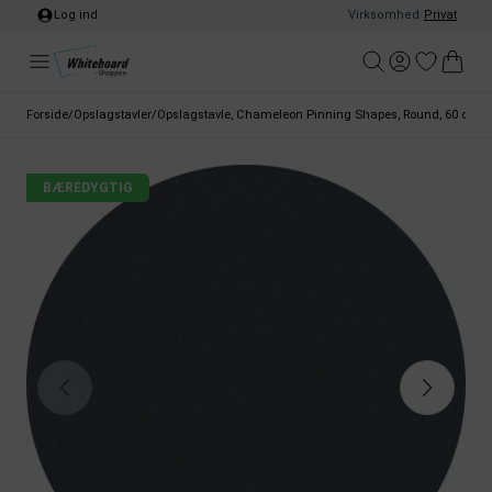
Log ind
Virksomhed
/
Privat
Forside
/
Opslagstavler
/
Opslagstavle, Chameleon Pinning Shapes, Round, 60 cm, 
BÆREDYGTIG